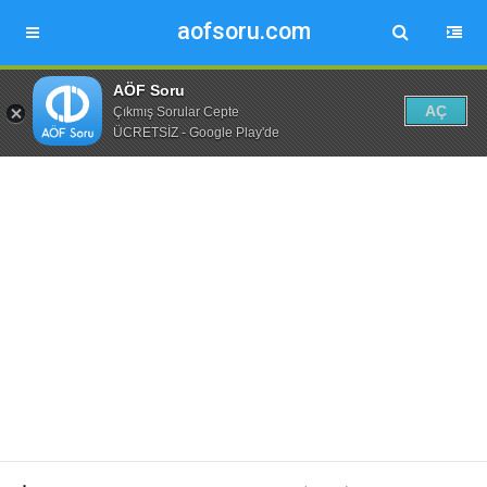
aofsoru.com
AÖF Soru
AÇ
Çıkmış Sorular Cepte
ÜCRETSİZ - Google Play'de