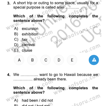
A
B
C
D
E