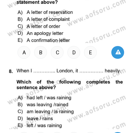
A
B
C
D
E