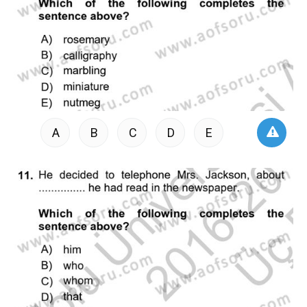
A
B
C
D
E