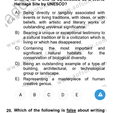
A
B
C
D
E