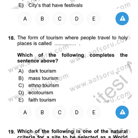
A
B
C
D
E
A
B
C
D
E