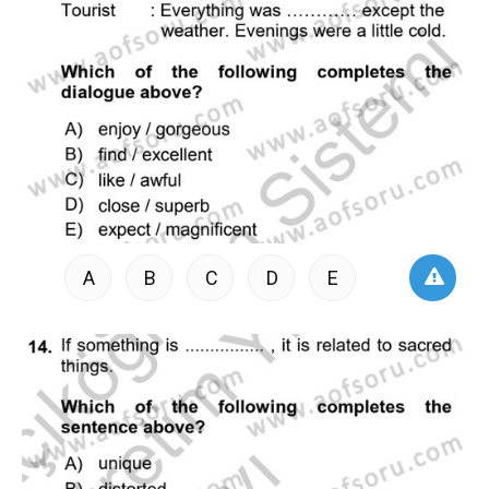
A
B
C
D
E