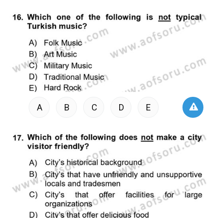
A
B
C
D
E