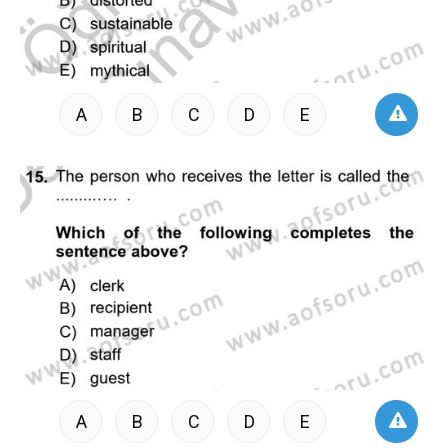
A
B
C
D
E
A
B
C
D
E