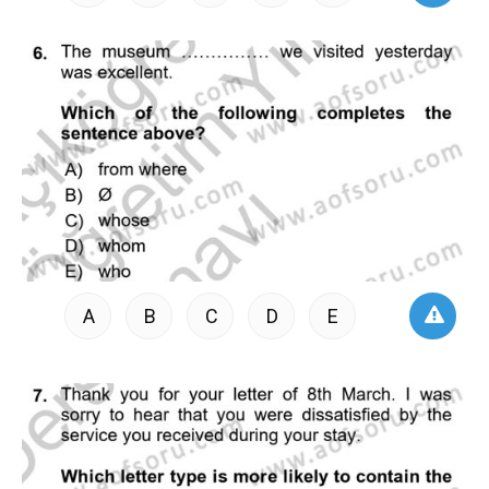
A
B
C
D
E