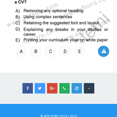
A
B
C
D
E
©
AÖF
SORU 2014 - 2026