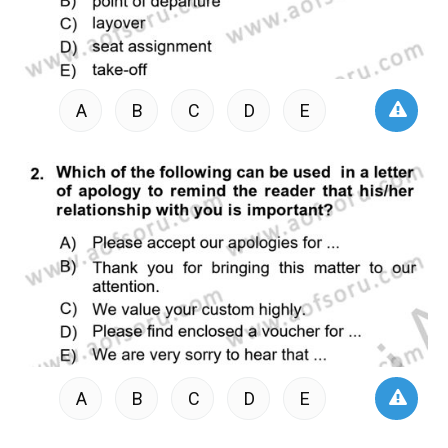
A
B
C
D
E
A
B
C
D
E