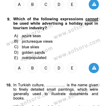
A
B
C
D
E
A
B
C
D
E