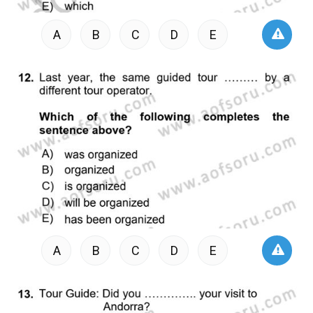
A
B
C
D
E
A
B
C
D
E