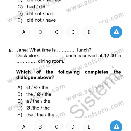
A
B
C
D
E
A
B
C
D
E