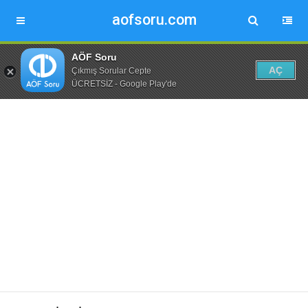
aofsoru.com
AÖF Soru
AÇ
Çıkmış Sorular Cepte
ÜCRETSİZ - Google Play'de