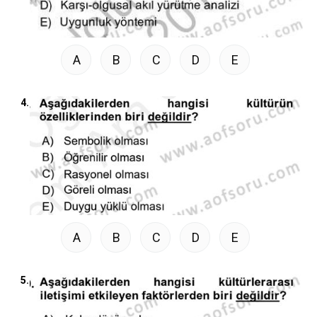
A
B
C
D
E
4.
A
B
C
D
E
5.