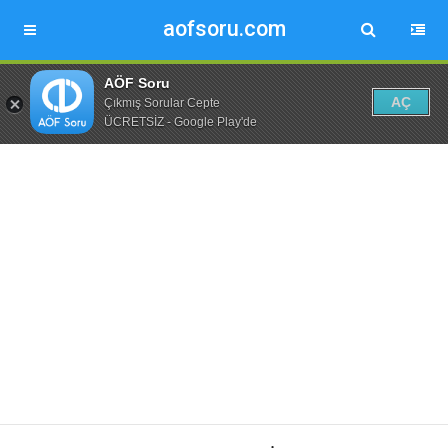
aofsoru.com
AÖF Soru
AÇ
Çıkmış Sorular Cepte
ÜCRETSİZ - Google Play'de