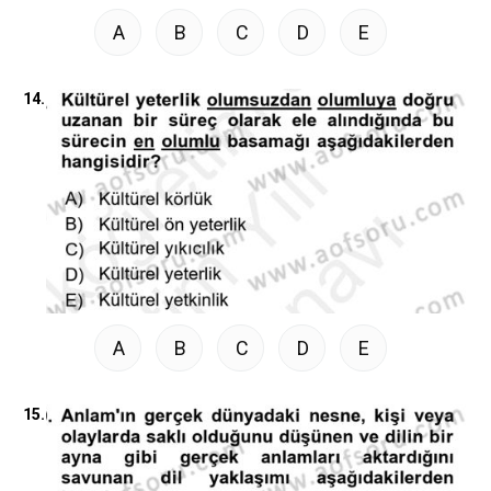
A
B
C
D
E
14.
A
B
C
D
E
15.