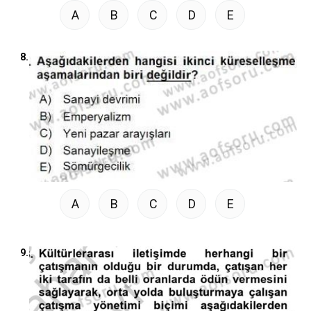
A
B
C
D
E
8.
A
B
C
D
E
9.