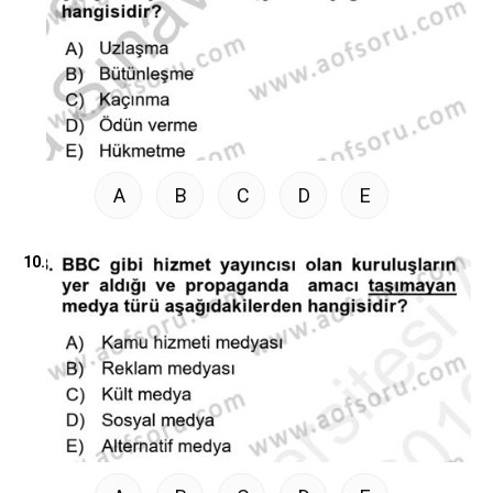
A
B
C
D
E
10.