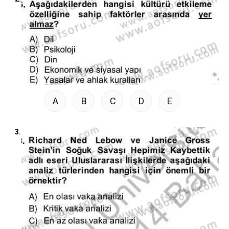
A
B
C
D
E
3.