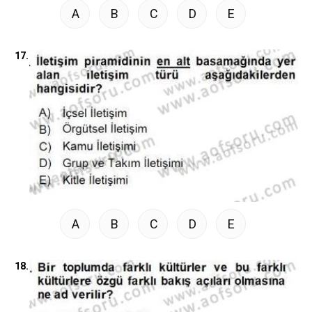
A
B
C
D
E
17.
A
B
C
D
E
18.