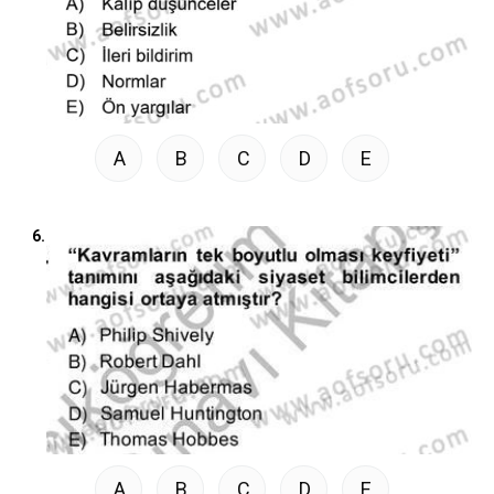
A
B
C
D
E
6.
A
B
C
D
E