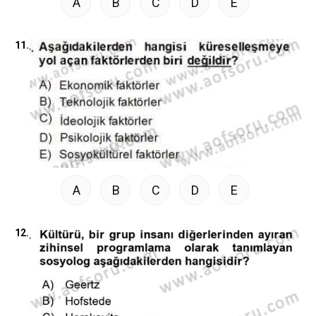
A
B
C
D
E
11.
A
B
C
D
E
12.