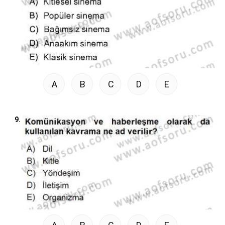
A
B
C
D
E
9.