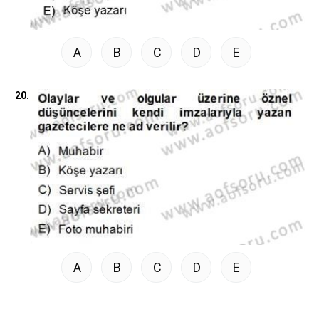
A
B
C
D
E
20.
A
B
C
D
E