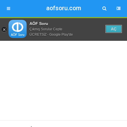
aofsoru.com
AÖF Soru
AÇ
Çıkmış Sorular Cepte
ÜCRETSİZ - Google Play'de