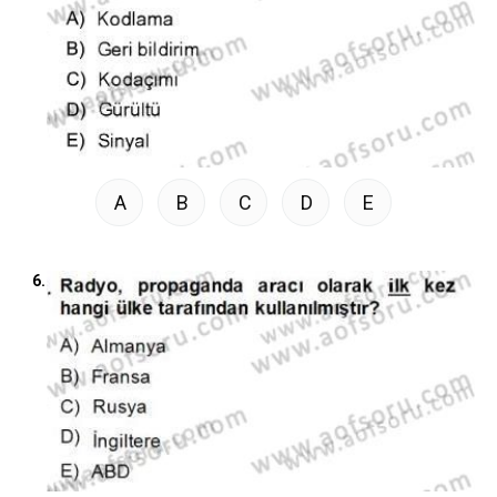
A
B
C
D
E
6.