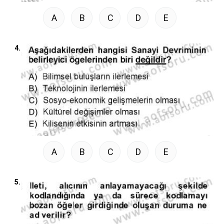
A
B
C
D
E
4.
A
B
C
D
E
5.