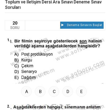
Toplum ve İletişim Dersi Ara Sınavı Deneme Sınav
Soruları
20
Deneme Sınavını Başlat
SORU
1.
A
B
C
D
E
2.