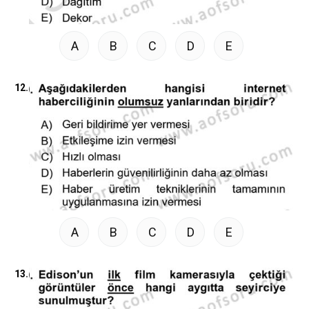
A
B
C
D
E
12.
A
B
C
D
E
13.