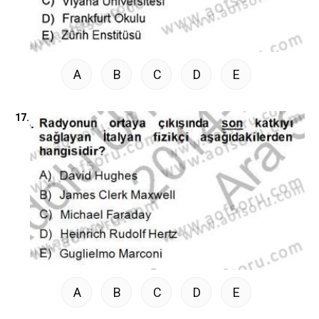
A
B
C
D
E
17.
A
B
C
D
E