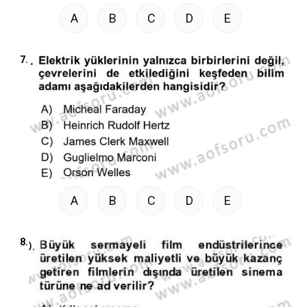
A
B
C
D
E
7.
A
B
C
D
E
8.