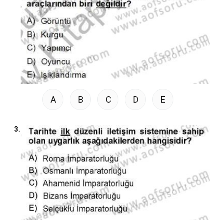
A
B
C
D
E
3.