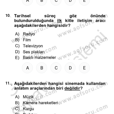
A
B
C
D
E
10.
A
B
C
D
E
11.