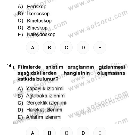
A
B
C
D
E
14.
A
B
C
D
E