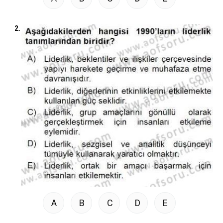
2.
A
B
C
D
E