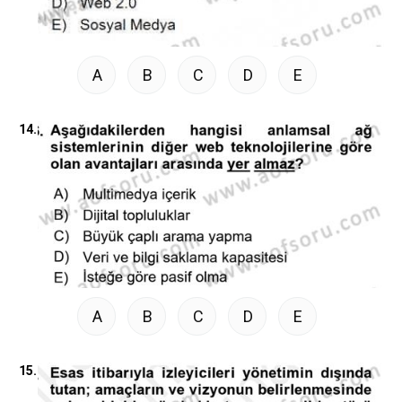
A
B
C
D
E
14.
A
B
C
D
E
15.