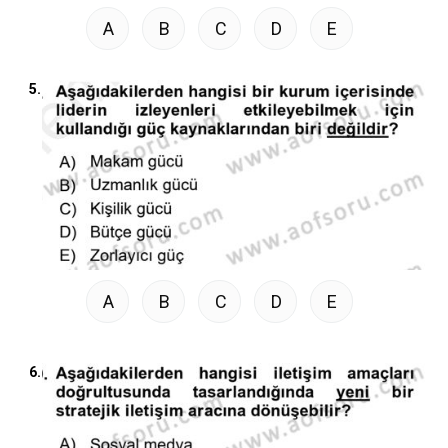
A
B
C
D
E
5.
A
B
C
D
E
6.