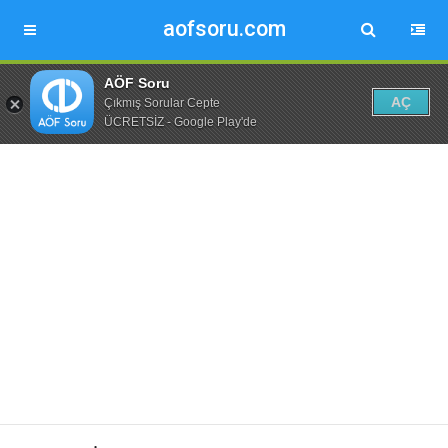
aofsoru.com
AÖF Soru
AÇ
Çıkmış Sorular Cepte
ÜCRETSİZ - Google Play'de