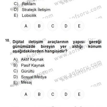
A
B
C
D
E
10.
A
B
C
D
E