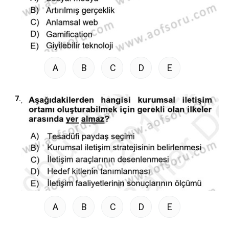
A
B
C
D
E
7.
A
B
C
D
E