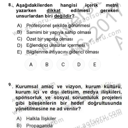
8.
A
B
C
D
E
9.