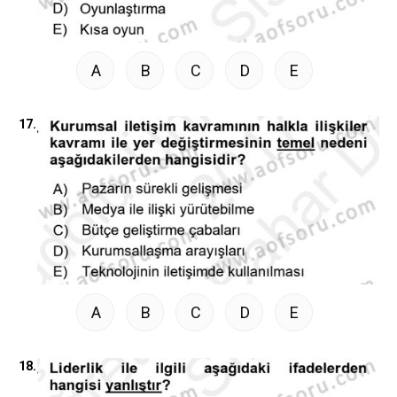
A
B
C
D
E
17.
A
B
C
D
E
18.