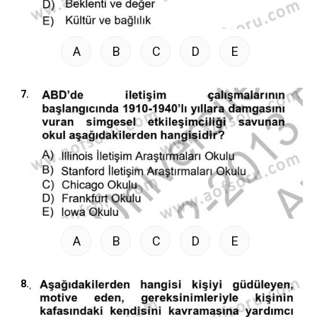
A
B
C
D
E
7.
A
B
C
D
E
8.