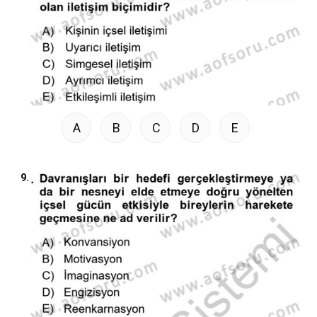
A
B
C
D
E
9.