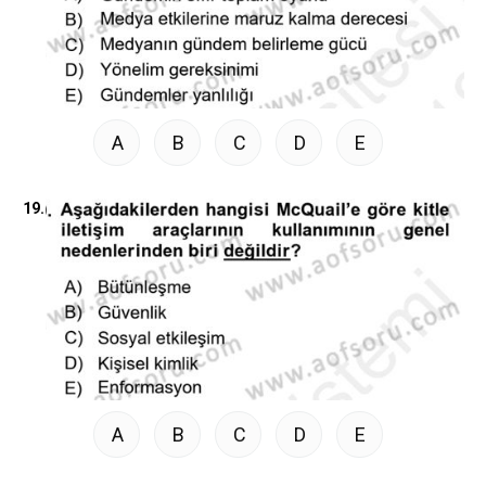
A
B
C
D
E
19.
A
B
C
D
E