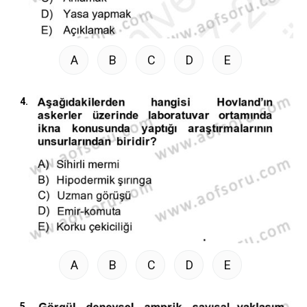
A
B
C
D
E
4.
A
B
C
D
E
5.