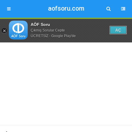
aofsoru.com
AÖF Soru
AÇ
Çıkmış Sorular Cepte
ÜCRETSİZ - Google Play'de