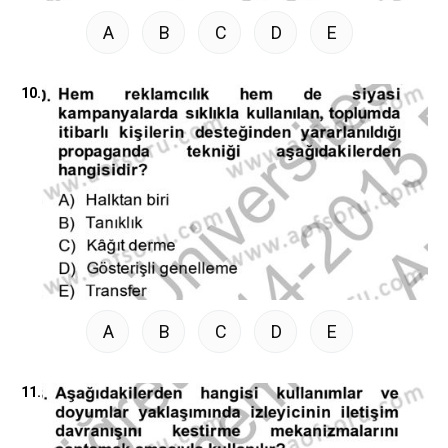
A
B
C
D
E
10.
A
B
C
D
E
11.