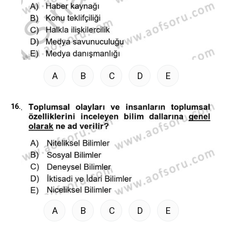
A
B
C
D
E
16.
A
B
C
D
E