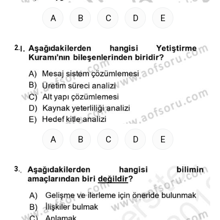
A
B
C
D
E
2.
A
B
C
D
E
3.