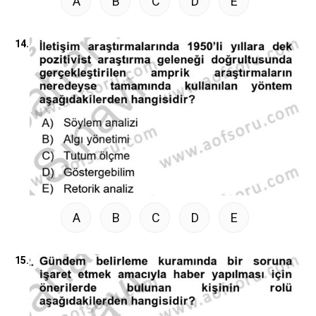
A
B
C
D
E
14.
A
B
C
D
E
15.