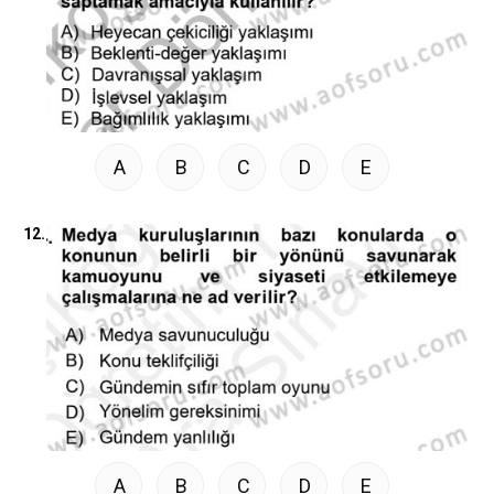
A
B
C
D
E
12.
A
B
C
D
E