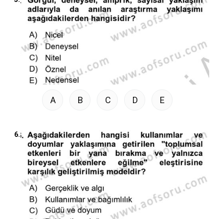
A
B
C
D
E
6.