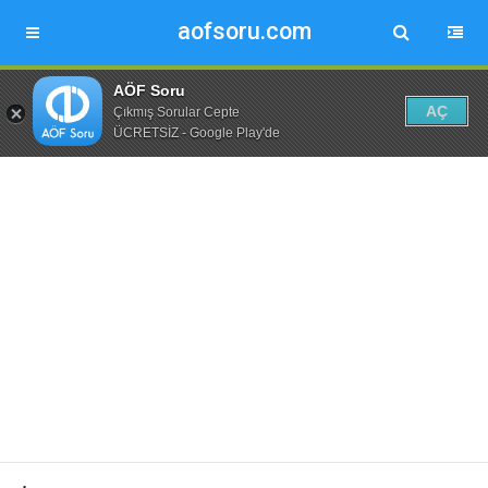
aofsoru.com
AÖF Soru
AÇ
Çıkmış Sorular Cepte
ÜCRETSİZ - Google Play'de