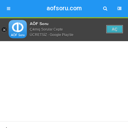
aofsoru.com
AÖF Soru
AÇ
Çıkmış Sorular Cepte
ÜCRETSİZ - Google Play'de