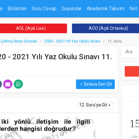
a
Bölümler
Soru Cevap
Duyurular
Akademik Takvim
Not
AÖL (Açık Lise)
AÖO (Açık Ortaokul)
Çıkmış Sınav Soruları
2020 - 2021 Yılı Yaz Okulu Sınavı
11. Soru
020 - 2021 Yılı Yaz Okulu Sınavı 11.
Sınava Geri Git
arrow_left
12. Soru'ya Git
arrow_right
1
Gün