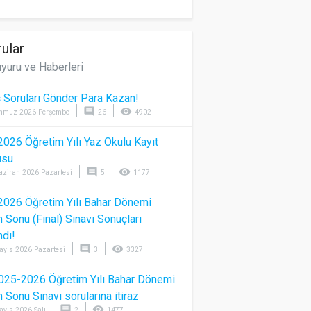
ular
yuru ve Haberleri
 Soruları Gönder Para Kazan!
comment
visibility
mmuz 2026 Perşembe
26
4902
026 Öğretim Yılı Yaz Okulu Kayıt
usu
comment
visibility
aziran 2026 Pazartesi
5
1177
026 Öğretim Yılı Bahar Dönemi
Sonu (Final) Sınavı Sonuçları
ndı!
comment
visibility
ayıs 2026 Pazartesi
3
3327
025-2026 Öğretim Yılı Bahar Dönemi
Sonu Sınavı sorularına itiraz
comment
visibility
ayıs 2026 Salı
2
1477