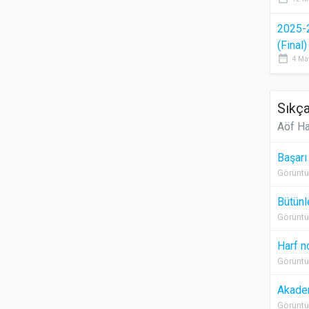
2025-
(Final
date_range
4 Ma
Sıkça
Aöf Ha
Başarı
Görüntü
Bütünl
Görüntü
Harf n
Görüntü
Akadem
Görüntü