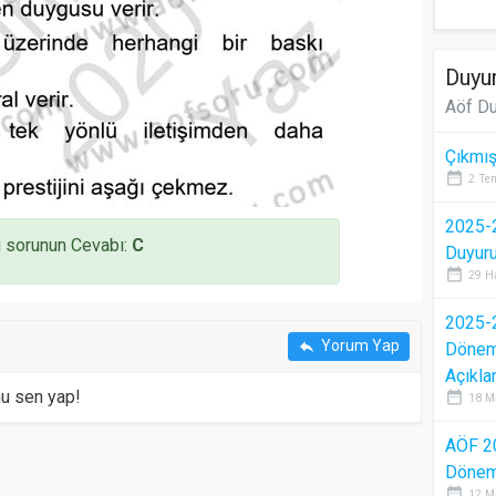
Duyur
Aöf Du
Çıkmış
date_range
2 Te
2025-2
 sorunun Cevabı:
C
Duyur
date_range
29 H
2025-2
Yorum Yap
reply
Dönem 
Açıkla
mu sen yap!
date_range
18 M
AÖF 2
Dönem 
date_range
12 M