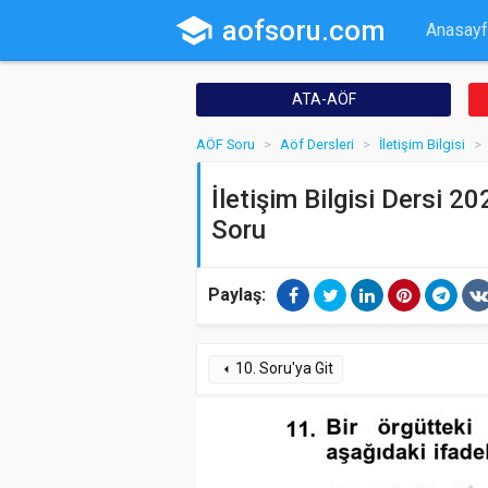
school
aofsoru.com
Anasayf
ATA-AÖF
AÖF Soru
Aöf Dersleri
İletişim Bilgisi
İletişim Bilgisi Dersi 2
Soru
Paylaş:
10. Soru'ya Git
arrow_left