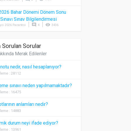
2026 Bahar Dönemi Dönem Sonu
) Sınavı Sınav Bilgilendirmesi
comment
visibility
yıs 2026 Pazartesi
4
3436
 Sorulan Sorular
kkında Merak Edilenler
 notu nedir, nasıl hesaplanıyor?
leme : 28112
eme sınavı neden yapılmamaktadır?
leme : 16475
otlarının anlamları nedir?
leme : 14883
ik durum neyi ifade ediyor?
leme : 13961