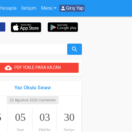
 Hesapla
İletişim
Menü
person
Giriş Yap
search
cloud_upload
PDF YÜKLE PARA KAZAN
Yaz Okulu Sınavı
22 Ağustos 2026 Cumartesi
5
05
03
30
Saat
Dakika
Saniye