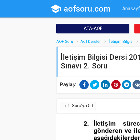
school
aofsoru.com
Anasayf
ATA-AÖF
AÖF Soru
Aöf Dersleri
İletişim Bilgisi
İletişim Bilgisi Dersi 2
Sınavı 2. Soru
Paylaş:
1. Soru'ya Git
arrow_left