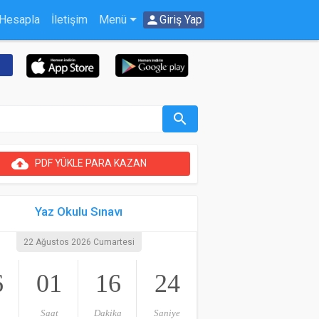
 Hesapla
İletişim
Menü
person
Giriş Yap
search
cloud_upload
PDF YÜKLE PARA KAZAN
Yaz Okulu Sınavı
22 Ağustos 2026 Cumartesi
6
01
16
24
Saat
Dakika
Saniye