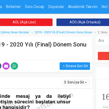
a
Bölümler
Soru Cevap
Duyurular
Akademik Takvim
Not
AÖL (Açık Lise)
AÖO (Açık Ortaokul)
Çıkmış Sınav Soruları
2019 - 2020 Yılı (Final) Dönem Sonu Sınavı
2. Soru
019 - 2020 Yılı (Final) Dönem Sonu
Sınava Geri Git
arrow_left
3. Soru'ya Git
arrow_right
1
Gün