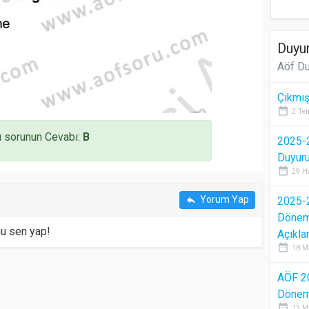
Duyur
Aöf Du
Çıkmış
date_range
2 Te
 sorunun Cevabı:
B
2025-2
Duyur
date_range
29 H
Yorum Yap
reply
2025-2
Dönem 
mu sen yap!
Açıkla
date_range
18 M
AÖF 2
Dönem 
date_range
12 M