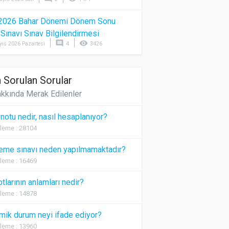
2026 Bahar Dönemi Dönem Sonu
) Sınavı Sınav Bilgilendirmesi
comment
visibility
yıs 2026 Pazartesi
4
3426
 Sorulan Sorular
kkında Merak Edilenler
 notu nedir, nasıl hesaplanıyor?
leme : 28104
eme sınavı neden yapılmamaktadır?
leme : 16469
otlarının anlamları nedir?
leme : 14878
ik durum neyi ifade ediyor?
leme : 13960