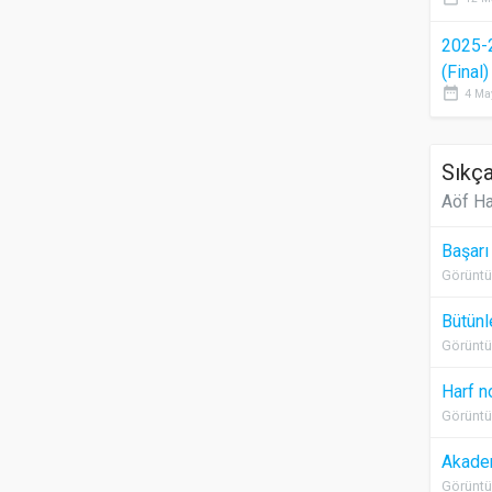
2025-
(Final
date_range
4 Ma
Sıkça
Aöf Ha
Başarı
Görüntü
Bütünl
Görüntü
Harf n
Görüntü
Akadem
Görüntü