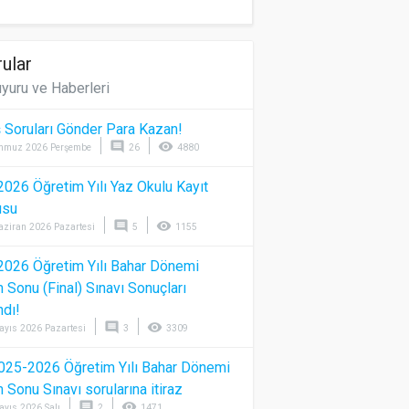
ular
yuru ve Haberleri
 Soruları Gönder Para Kazan!
comment
visibility
mmuz 2026 Perşembe
26
4880
026 Öğretim Yılı Yaz Okulu Kayıt
usu
comment
visibility
aziran 2026 Pazartesi
5
1155
026 Öğretim Yılı Bahar Dönemi
Sonu (Final) Sınavı Sonuçları
ndı!
comment
visibility
ayıs 2026 Pazartesi
3
3309
025-2026 Öğretim Yılı Bahar Dönemi
Sonu Sınavı sorularına itiraz
comment
visibility
ayıs 2026 Salı
2
1471