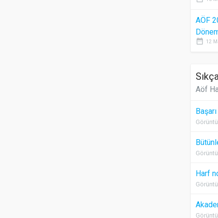
AÖF 2
Dönem 
date_range
12 M
Sıkça
Aöf Ha
Başarı
Görüntü
Bütünl
Görüntü
Harf n
Görüntü
Akadem
Görüntü