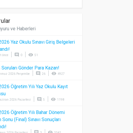
ular
yuru ve Haberleri
026 Yaz Okulu Sınavı Giriş Belgeleri
andı!
comment
visibility
t önce
0
51
 Soruları Gönder Para Kazan!
comment
visibility
mmuz 2026 Perşembe
26
4927
026 Öğretim Yılı Yaz Okulu Kayıt
usu
comment
visibility
aziran 2026 Pazartesi
5
1198
026 Öğretim Yılı Bahar Dönemi
Sonu (Final) Sınavı Sonuçları
ndı!
comment
visibility
ayıs 2026 Pazartesi
3
3341