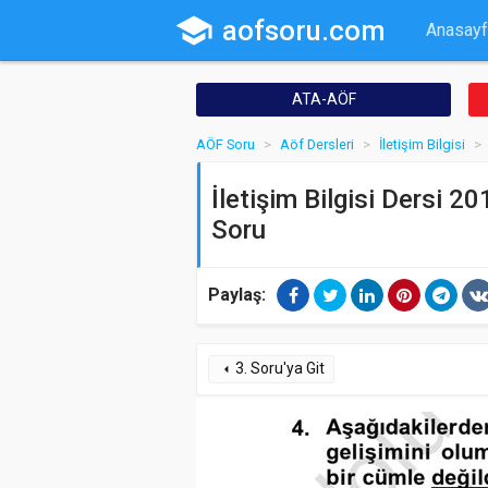
school
aofsoru.com
Anasayf
ATA-AÖF
AÖF Soru
Aöf Dersleri
İletişim Bilgisi
İletişim Bilgisi Dersi 20
Soru
Paylaş:
3. Soru'ya Git
arrow_left