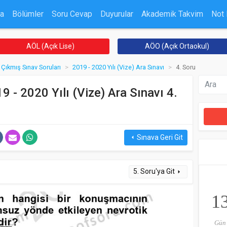
a
Bölümler
Soru Cevap
Duyurular
Akademik Takvim
Not
AÖL (Açık Lise)
AÖO (Açık Ortaokul)
Çıkmış Sınav Soruları
2019 - 2020 Yılı (Vize) Ara Sınavı
4. Soru
19 - 2020 Yılı (Vize) Ara Sınavı 4.
Sınava Geri Git
arrow_left
5. Soru'ya Git
arrow_right
1
Gün