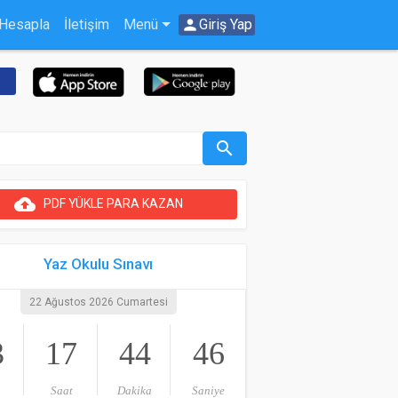
 Hesapla
İletişim
Menü
person
Giriş Yap
search
cloud_upload
PDF YÜKLE PARA KAZAN
Yaz Okulu Sınavı
22 Ağustos 2026 Cumartesi
3
17
44
46
Saat
Dakika
Saniye