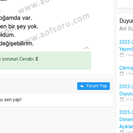
Duyur
Aöf Du
2025-2
Yayıml
date_range
7 Saa
 sorunun Cevabı:
E
Çıkmış
date_range
2 Te
Yorum Yap
reply
2025-2
Duyur
mu sen yap!
date_range
29 H
2025-2
Dönem 
Açıkla
date_range
18 M