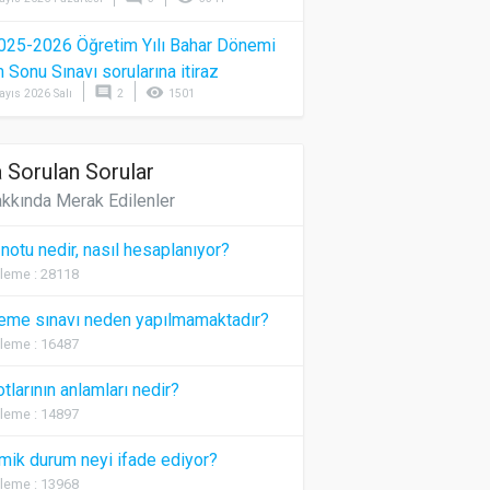
025-2026 Öğretim Yılı Bahar Dönemi
Sonu Sınavı sorularına itiraz
comment
visibility
ayıs 2026 Salı
2
1501
 Sorulan Sorular
kkında Merak Edilenler
 notu nedir, nasıl hesaplanıyor?
leme : 28118
eme sınavı neden yapılmamaktadır?
leme : 16487
otlarının anlamları nedir?
leme : 14897
ik durum neyi ifade ediyor?
leme : 13968