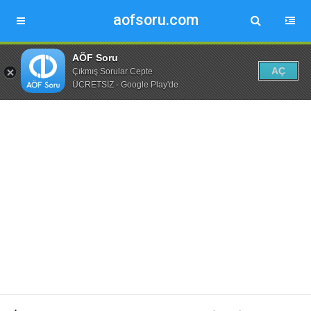
aofsoru.com
AÖF Soru
AÇ
Çıkmış Sorular Cepte
ÜCRETSİZ - Google Play'de