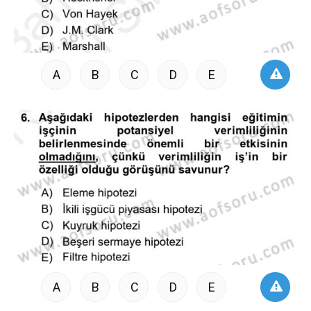
A
B
C
D
E
A
B
C
D
E