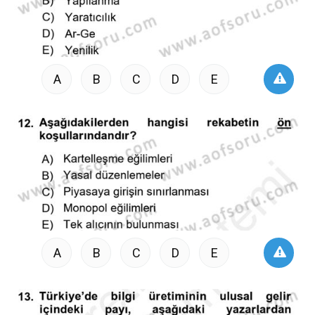
A
B
C
D
E
A
B
C
D
E