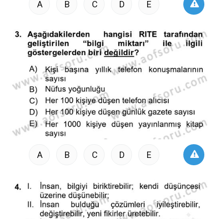
A
B
C
D
E
A
B
C
D
E