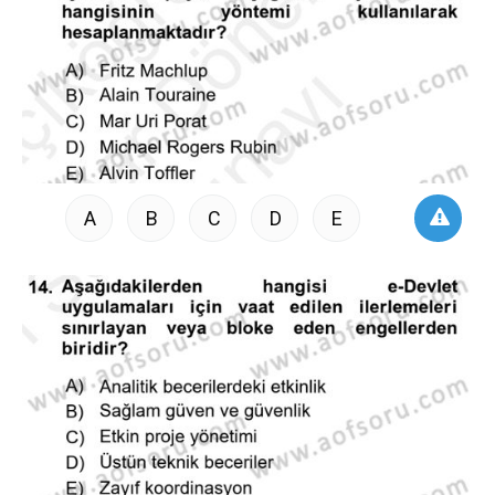
A
B
C
D
E