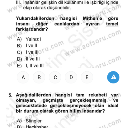
A
B
C
D
E