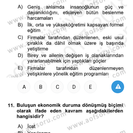
A
B
C
D
E