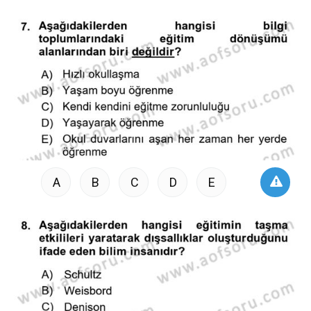
A
B
C
D
E