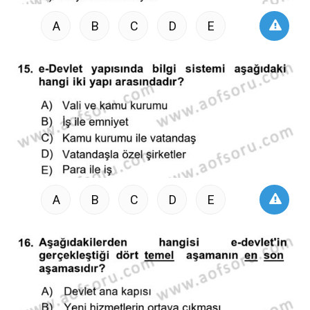
A
B
C
D
E
A
B
C
D
E