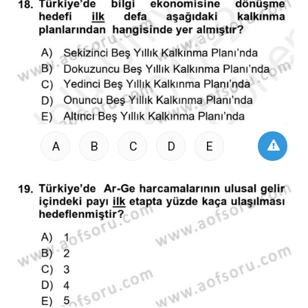
A
B
C
D
E