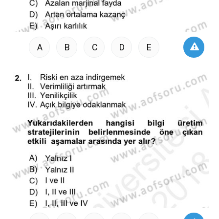
A
B
C
D
E