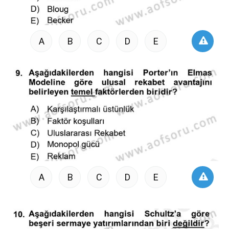
A
B
C
D
E
A
B
C
D
E