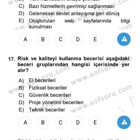
A
B
C
D
E
A
B
C
D
E