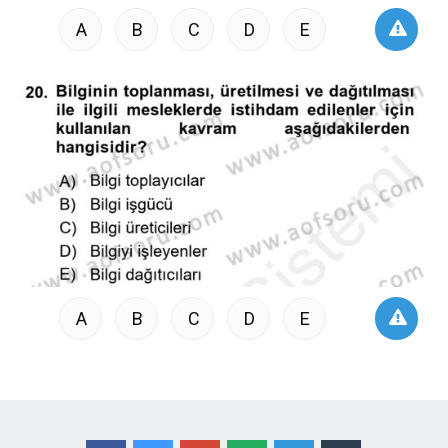
A
B
C
D
E
A
B
C
D
E