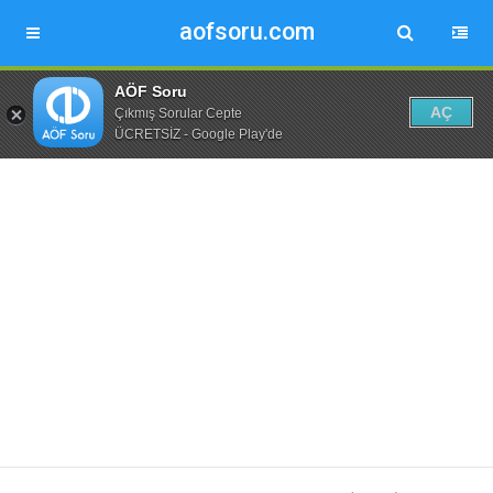
aofsoru.com
AÖF Soru
AÇ
Çıkmış Sorular Cepte
ÜCRETSİZ - Google Play'de