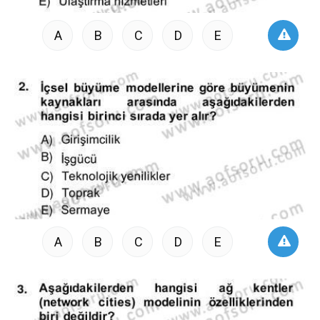
A
B
C
D
E
A
B
C
D
E