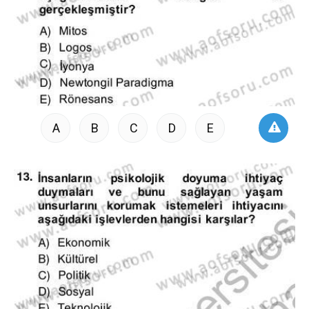
A
B
C
D
E