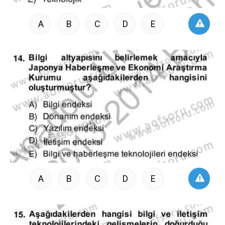
A
B
C
D
E
A
B
C
D
E