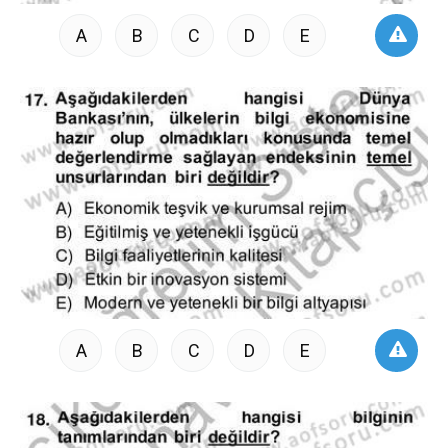
A
B
C
D
E
A
B
C
D
E