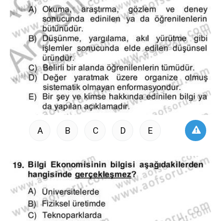
A
B
C
D
E