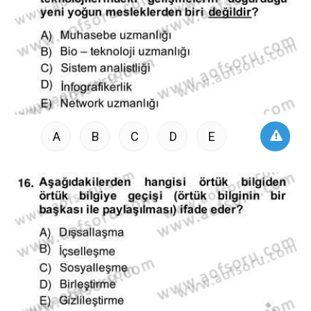
A
B
C
D
E