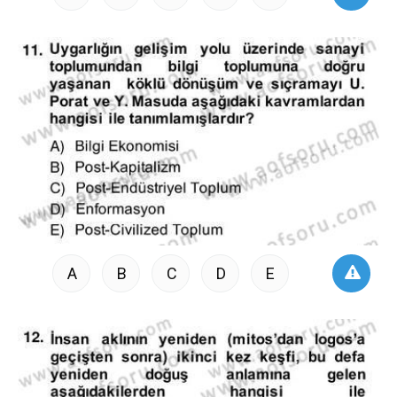
A
B
C
D
E