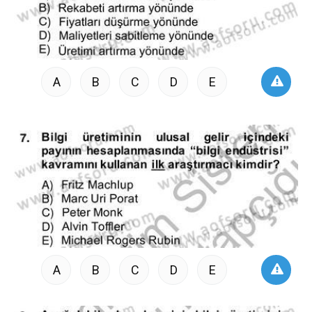
A
B
C
D
E
A
B
C
D
E