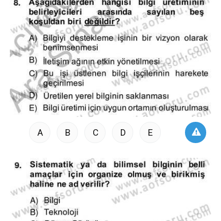
A
B
C
D
E