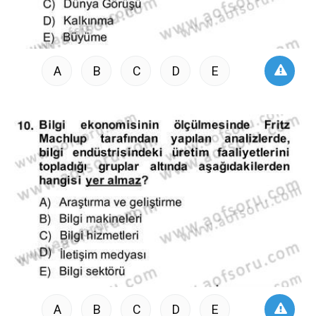
A
B
C
D
E
A
B
C
D
E