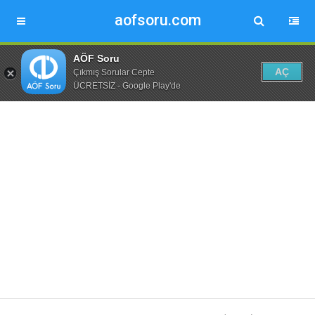
aofsoru.com
AÖF Soru
AÇ
Çıkmış Sorular Cepte
ÜCRETSİZ - Google Play'de