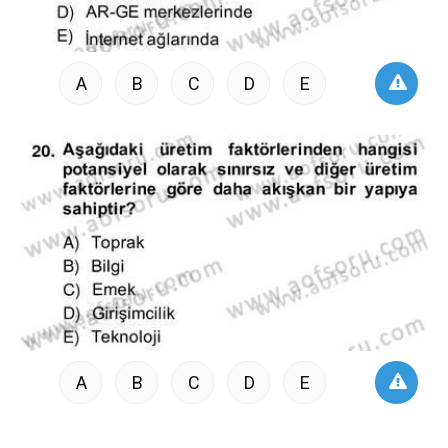
A
B
C
D
E
A
B
C
D
E