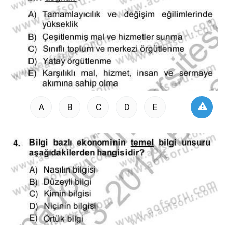
A
B
C
D
E