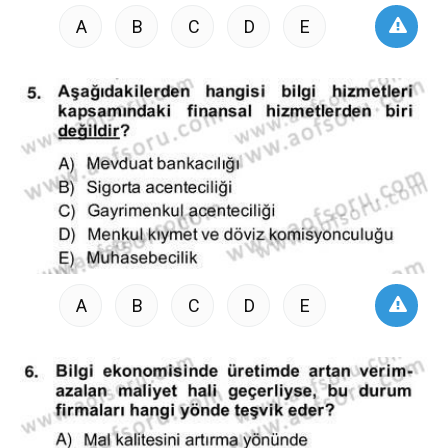
A
B
C
D
E
A
B
C
D
E