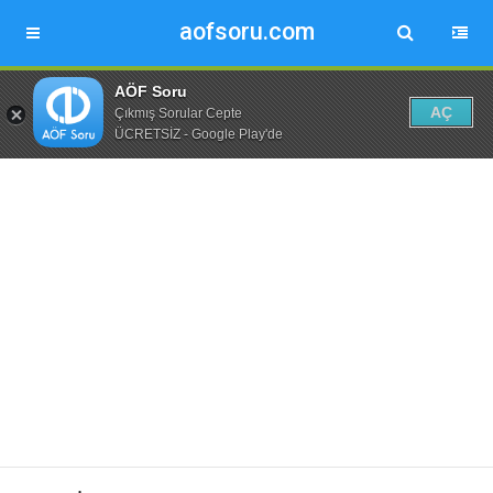
aofsoru.com
AÖF Soru
AÇ
Çıkmış Sorular Cepte
ÜCRETSİZ - Google Play'de