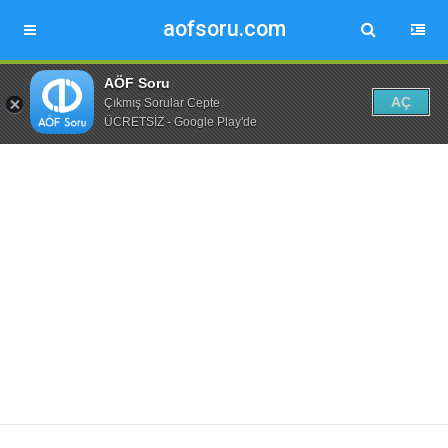
aofsoru.com
AÖF Soru
AÇ
Çıkmış Sorular Cepte
ÜCRETSİZ - Google Play'de