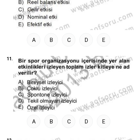
A
B
C
D
E
11.
A
B
C
D
E