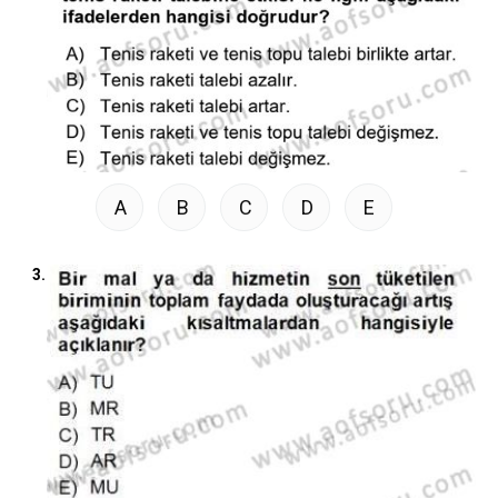
A
B
C
D
E
3.