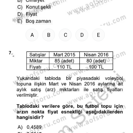
A
B
C
D
E
7.