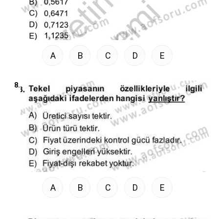
A
B
C
D
E
8.
A
B
C
D
E