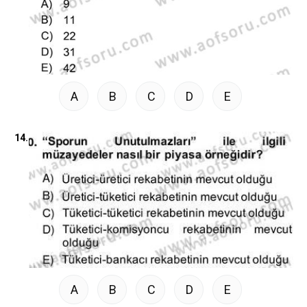
A
B
C
D
E
14.
A
B
C
D
E