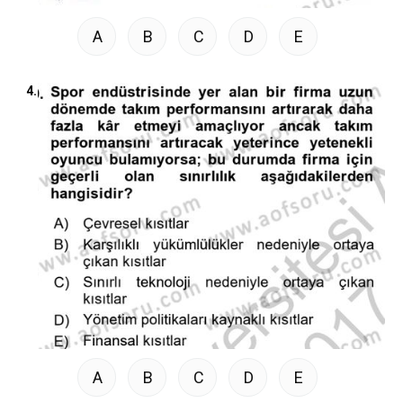
A
B
C
D
E
4.
A
B
C
D
E