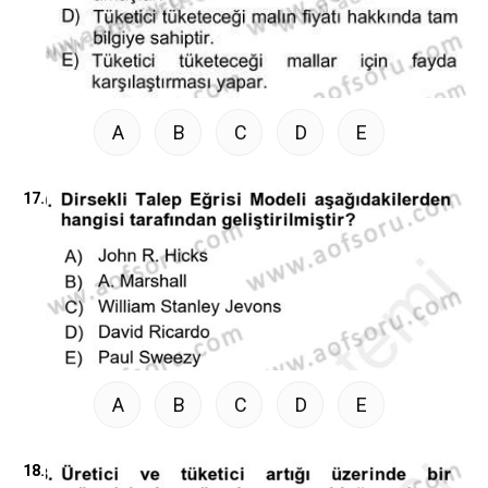
A
B
C
D
E
17.
A
B
C
D
E
18.