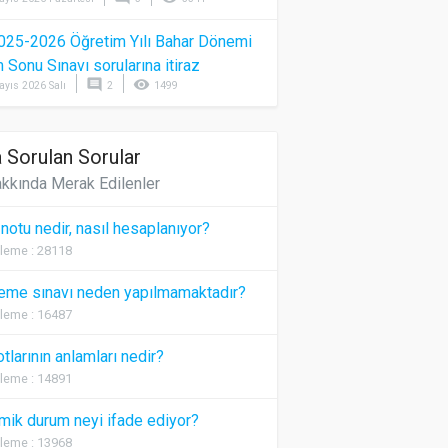
025-2026 Öğretim Yılı Bahar Dönemi
Sonu Sınavı sorularına itiraz
comment
visibility
ayıs 2026 Salı
2
1499
 Sorulan Sorular
kkında Merak Edilenler
 notu nedir, nasıl hesaplanıyor?
leme : 28118
eme sınavı neden yapılmamaktadır?
leme : 16487
otlarının anlamları nedir?
leme : 14891
ik durum neyi ifade ediyor?
leme : 13968