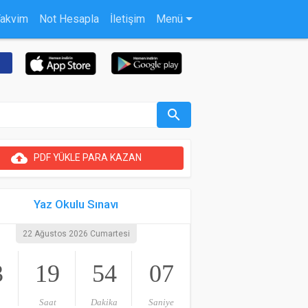
Takvim
Not Hesapla
İletişim
Menü
search
cloud_upload
PDF YÜKLE PARA KAZAN
Yaz Okulu Sınavı
22 Ağustos 2026 Cumartesi
3
19
54
06
Saat
Dakika
Saniye