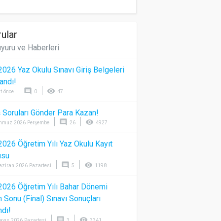
ular
yuru ve Haberleri
026 Yaz Okulu Sınavı Giriş Belgeleri
andı!
comment
visibility
t önce
0
47
 Soruları Gönder Para Kazan!
comment
visibility
mmuz 2026 Perşembe
26
4927
026 Öğretim Yılı Yaz Okulu Kayıt
usu
comment
visibility
aziran 2026 Pazartesi
5
1198
026 Öğretim Yılı Bahar Dönemi
Sonu (Final) Sınavı Sonuçları
ndı!
comment
visibility
ayıs 2026 Pazartesi
3
3341