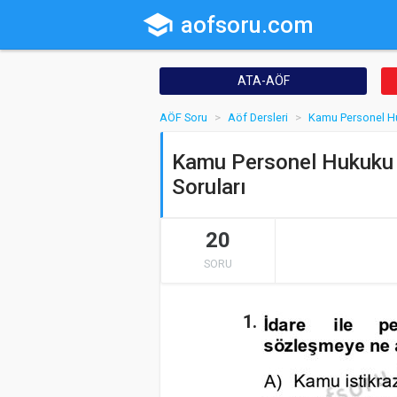
school
aofsoru.com
ATA-AÖF
AÖF Soru
Aöf Dersleri
Kamu Personel H
Kamu Personel Hukuku 
Soruları
20
SORU
1.