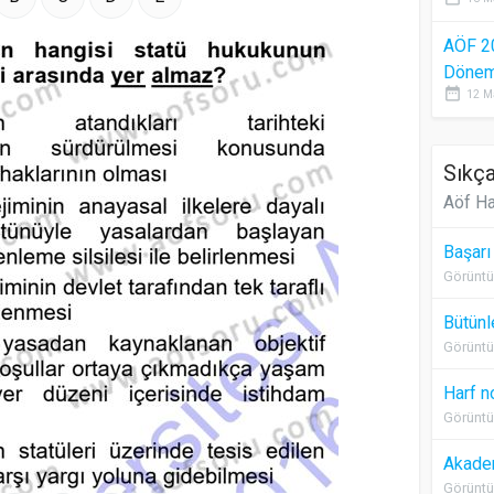
AÖF 2
Dönem 
date_range
12 M
Sıkça
Aöf Ha
Başarı
Görüntü
Bütünl
Görüntü
Harf n
Görüntü
Akadem
Görüntü