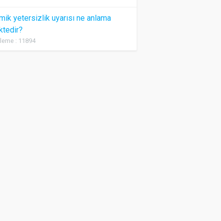
ik yetersizlik uyarısı ne anlama
ktedir?
leme : 11894