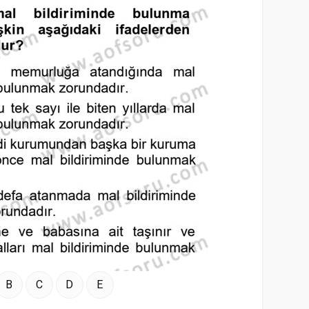
B
C
D
E