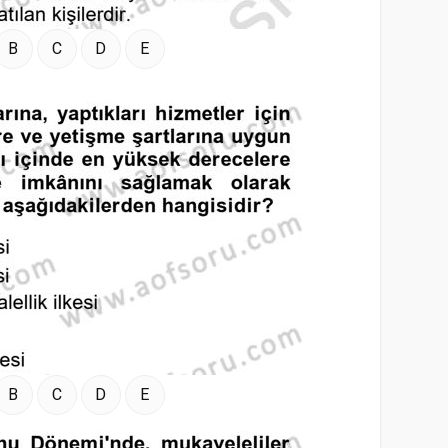
B
C
D
E
B
C
D
E