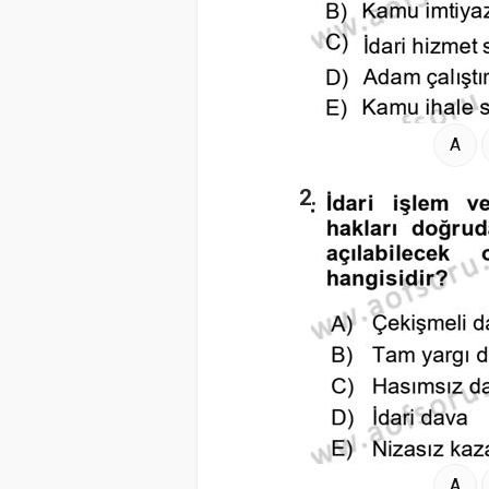
A
2.
A