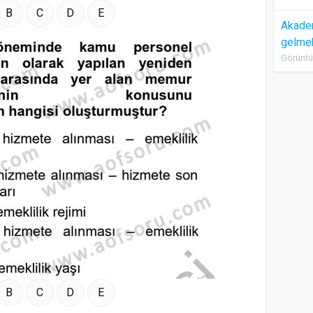
B
C
D
E
Akadem
gelme
Görüntü
B
C
D
E