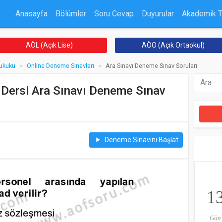
Anasayfa
Bölümler
Soru Cevap
Duyurular
Akademik 
AÖL (Açık Lise)
AÖO (Açık Ortaokul)
ukuku
Online Deneme Sınavları
Ara Sınavı Deneme Sınav Soruları
Dersi Ara Sınavı Deneme Sınav
Deneme Sınavını Başlat
play_arrow
1
Gün