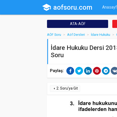
school
aofsoru.com
Anasayf
ATA-AÖF
AÖF Soru
Aöf Dersleri
İdare Hukuku
İdare Hukuku Dersi 2018
Soru
Paylaş:
2. Soru'ya Git
arrow_left