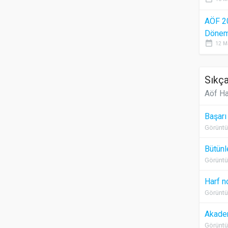
AÖF 2
Dönem 
date_range
12 M
Sıkça
Aöf Ha
Başarı
Görüntü
Bütünl
Görüntü
Harf n
Görüntü
Akadem
Görüntü