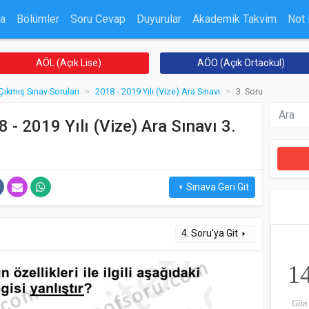
a
Bölümler
Soru Cevap
Duyurular
Akademik Takvim
Not
AÖL (Açık Lise)
AÖO (Açık Ortaokul)
Çıkmış Sınav Soruları
2018 - 2019 Yılı (Vize) Ara Sınavı
3. Soru
 - 2019 Yılı (Vize) Ara Sınavı 3.
Sınava Geri Git
arrow_left
4. Soru'ya Git
arrow_right
1
Gün