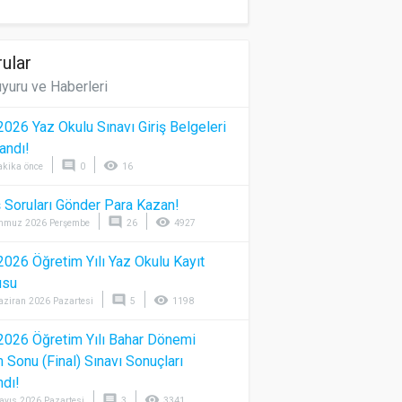
ular
yuru ve Haberleri
026 Yaz Okulu Sınavı Giriş Belgeleri
andı!
comment
visibility
akika önce
0
16
 Soruları Gönder Para Kazan!
comment
visibility
mmuz 2026 Perşembe
26
4927
026 Öğretim Yılı Yaz Okulu Kayıt
usu
comment
visibility
aziran 2026 Pazartesi
5
1198
026 Öğretim Yılı Bahar Dönemi
Sonu (Final) Sınavı Sonuçları
ndı!
comment
visibility
ayıs 2026 Pazartesi
3
3341