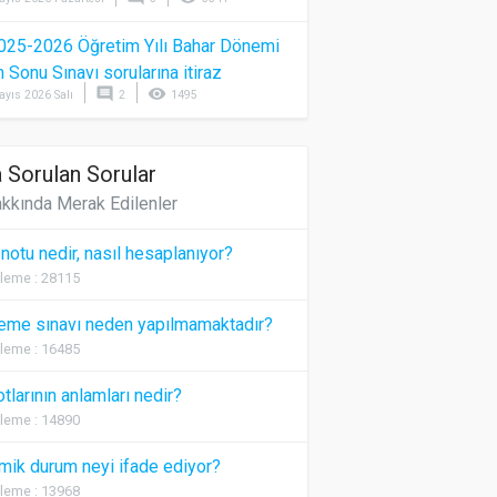
025-2026 Öğretim Yılı Bahar Dönemi
Sonu Sınavı sorularına itiraz
comment
visibility
ayıs 2026 Salı
2
1495
 Sorulan Sorular
kkında Merak Edilenler
 notu nedir, nasıl hesaplanıyor?
leme : 28115
eme sınavı neden yapılmamaktadır?
leme : 16485
otlarının anlamları nedir?
leme : 14890
ik durum neyi ifade ediyor?
leme : 13968