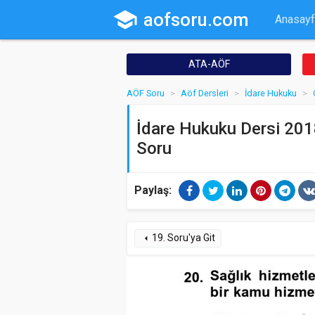
school
aofsoru.com
Anasayf
ATA-AÖF
AÖF Soru
Aöf Dersleri
İdare Hukuku
İdare Hukuku Dersi 2018
Soru
Paylaş:
19. Soru'ya Git
arrow_left