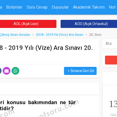
a
Bölümler
Soru Cevap
Duyurular
Akademik Takvim
Not
AÖL (Açık Lise)
AÖO (Açık Ortaokul)
Çıkmış Sınav Soruları
2018 - 2019 Yılı (Vize) Ara Sınavı
20. Soru
 - 2019 Yılı (Vize) Ara Sınavı 20.
Sınava Geri Git
arrow_left
1
Gün