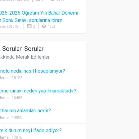
025-2026 Öğretim Yılı Bahar Dönemi
Sonu Sınavı sorularına itiraz
comment
visibility
ayıs 2026 Salı
2
1502
 Sorulan Sorular
kkında Merak Edilenler
 notu nedir, nasıl hesaplanıyor?
leme : 28125
eme sınavı neden yapılmamaktadır?
leme : 16488
otlarının anlamları nedir?
leme : 14900
ik durum neyi ifade ediyor?
leme : 13970