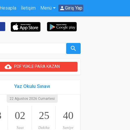
 Hesapla
İletişim
Menü
person
Giriş Yap
search
cloud_upload
PDF YÜKLE PARA KAZAN
Yaz Okulu Sınavı
22 Ağustos 2026 Cumartesi
3
02
25
40
Saat
Dakika
Saniye