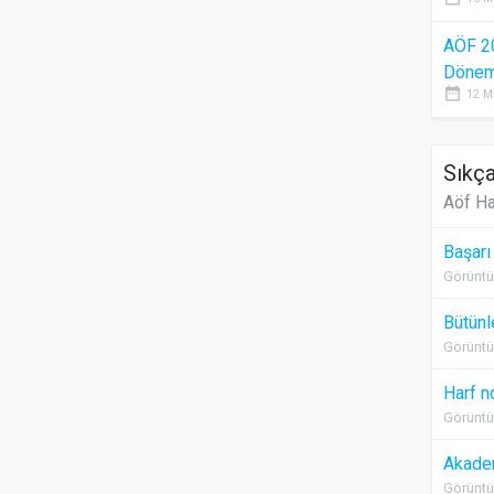
AÖF 2
Dönem 
date_range
12 M
Sıkça
Aöf Ha
Başarı
Görüntü
Bütünl
Görüntü
Harf n
Görüntü
Akadem
Görüntü