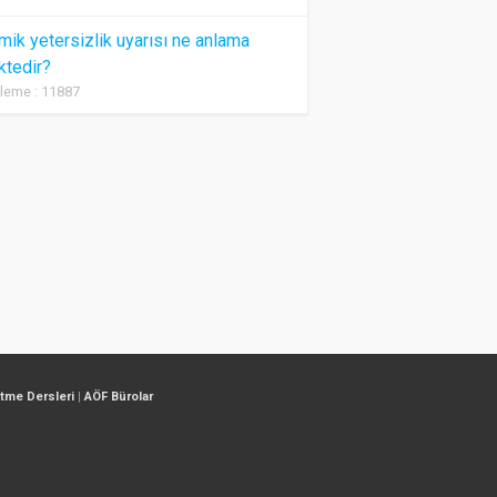
ik yetersizlik uyarısı ne anlama
ktedir?
leme : 11887
etme Dersleri
|
AÖF Bürolar