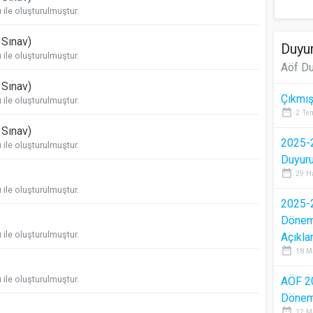
ile oluşturulmuştur.
. Sınav)
Duyur
ile oluşturulmuştur.
Aöf Du
. Sınav)
Çıkmış
ile oluşturulmuştur.
date_range
2 Te
. Sınav)
2025-2
ile oluşturulmuştur.
Duyur
date_range
29 H
ile oluşturulmuştur.
2025-2
Dönem 
ile oluşturulmuştur.
Açıkla
date_range
18 M
ile oluşturulmuştur.
AÖF 2
Dönem 
date_range
12 M