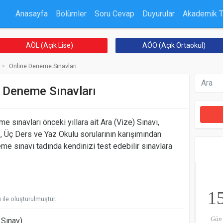
Anasayfa
Bölümler
Soru Cevap
Duyurular
Akademik 
AÖL (Açık Lise)
AÖO (Açık Ortaokul)
Online Deneme Sınavları
 Deneme Sınavları
 sınavları önceki yıllara ait Ara (Vize) Sınavı,
, Üç Ders ve Yaz Okulu sorularının karışımından
eme sınavı tadında kendinizi test edebilir sınavlara
1
ile oluşturulmuştur.
Gün
. Sınav)