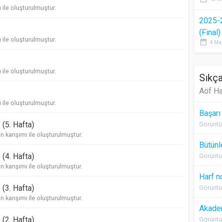
ile oluşturulmuştur.
2025-
(Final
ile oluşturulmuştur.
date_range
4 Ma
ile oluşturulmuştur.
Sıkça
Aöf Ha
ile oluşturulmuştur.
Başarı
ı
(5. Hafta)
Görüntü
karışımı ile oluşturulmuştur.
Bütünl
ı
(4. Hafta)
Görüntü
karışımı ile oluşturulmuştur.
Harf n
ı
(3. Hafta)
Görüntü
karışımı ile oluşturulmuştur.
Akadem
ı
(2. Hafta)
Görüntü