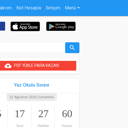
Takvim
Not Hesapla
İletişim
Menü
search
cloud_upload
PDF YÜKLE PARA KAZAN
Yaz Okulu Sınavı
22 Ağustos 2026 Cumartesi
5
17
27
60
Saat
Dakika
Saniye