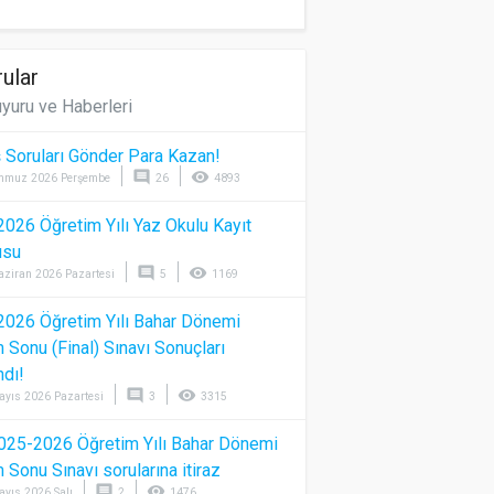
ular
yuru ve Haberleri
 Soruları Gönder Para Kazan!
comment
visibility
mmuz 2026 Perşembe
26
4893
026 Öğretim Yılı Yaz Okulu Kayıt
usu
comment
visibility
aziran 2026 Pazartesi
5
1169
026 Öğretim Yılı Bahar Dönemi
Sonu (Final) Sınavı Sonuçları
ndı!
comment
visibility
ayıs 2026 Pazartesi
3
3315
025-2026 Öğretim Yılı Bahar Dönemi
Sonu Sınavı sorularına itiraz
comment
visibility
ayıs 2026 Salı
2
1476