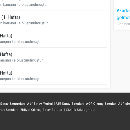
karışımı ile oluşturulmuştur.
Akadem
ı
(1. Hafta)
gelme
karışımı ile oluşturulmuştur.
Görüntü
 Hafta)
ışımı ile oluşturulmuştur.
 Hafta)
ışımı ile oluşturulmuştur.
 Hafta)
ışımı ile oluşturulmuştur.
 Sınav Sonuçları
|
Aöf Sınav Yerleri
|
Aöf Sınav Soruları
|
AÖF Çıkmış Sorular
|
Aöf İşl
nav Soruları
|
Ehliyet Çıkmış Sınav Soruları
|
Gizlilik Sözleşmesi