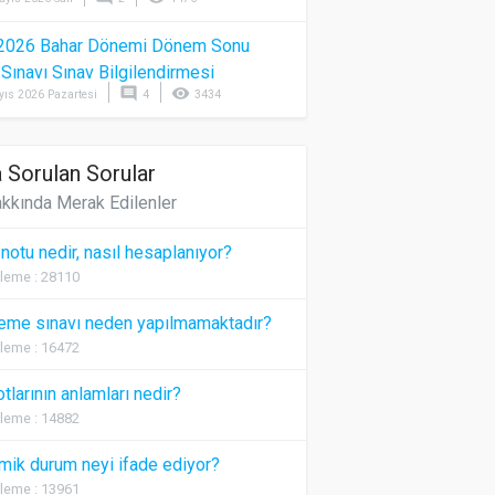
2026 Bahar Dönemi Dönem Sonu
) Sınavı Sınav Bilgilendirmesi
comment
visibility
yıs 2026 Pazartesi
4
3434
 Sorulan Sorular
kkında Merak Edilenler
 notu nedir, nasıl hesaplanıyor?
leme : 28110
eme sınavı neden yapılmamaktadır?
leme : 16472
otlarının anlamları nedir?
leme : 14882
ik durum neyi ifade ediyor?
leme : 13961