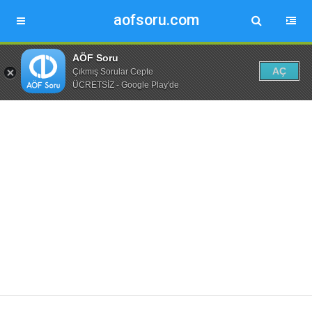
aofsoru.com
AÖF Soru
AÇ
Çıkmış Sorular Cepte
ÜCRETSİZ - Google Play'de