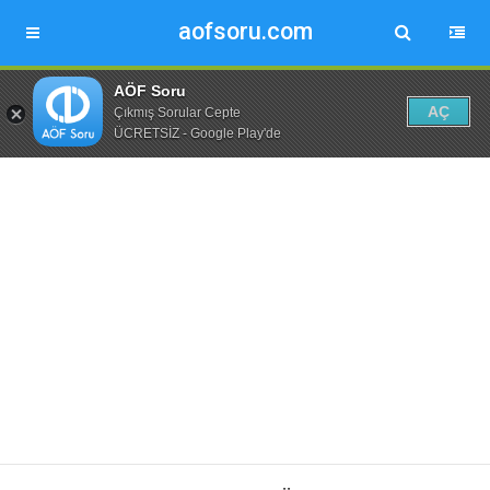
aofsoru.com
AÖF Soru
AÇ
Çıkmış Sorular Cepte
ÜCRETSİZ - Google Play'de