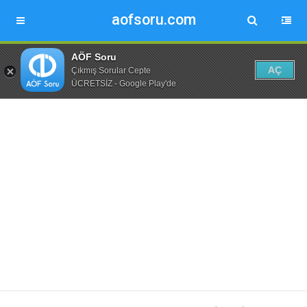
aofsoru.com
AÖF Soru
AÇ
Çıkmış Sorular Cepte
ÜCRETSİZ - Google Play'de