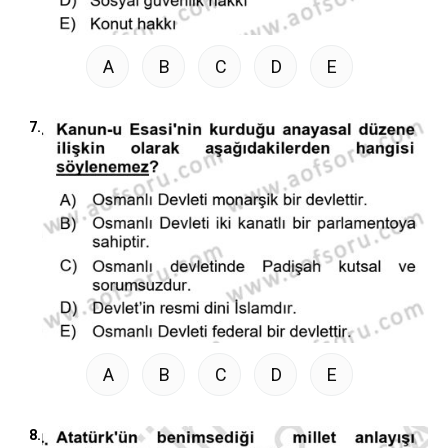
A
B
C
D
E
7.
A
B
C
D
E
8.