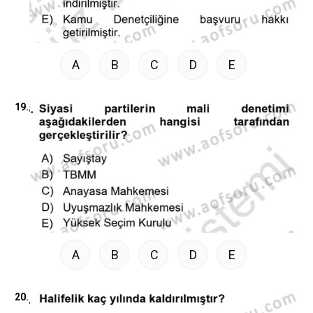
A
B
C
D
E
19.
A
B
C
D
E
20.