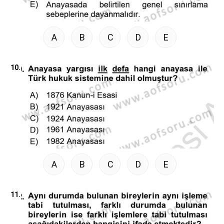
A
B
C
D
E
10.
A
B
C
D
E
11.