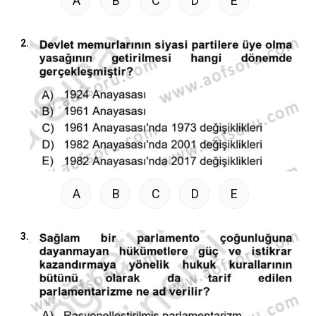
A
B
C
D
E
2.
A
B
C
D
E
3.