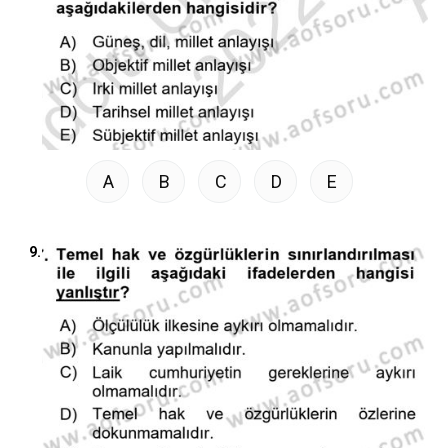
A
B
C
D
E
9.