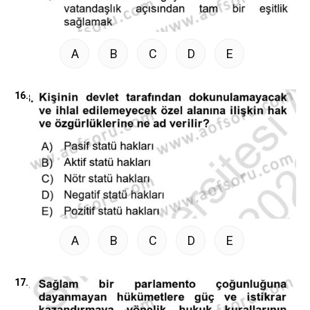
A
B
C
D
E
16.
A
B
C
D
E
17.