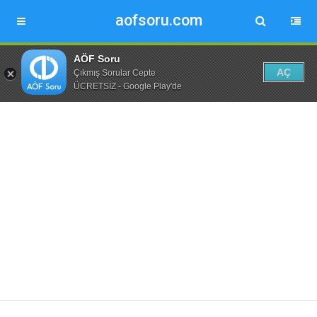
aofsoru.com
AÖF Soru
AÇ
Çıkmış Sorular Cepte
ÜCRETSİZ - Google Play'de