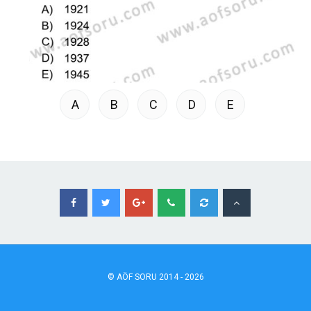
A
B
C
D
E
©
AÖF
SORU 2014 - 2026