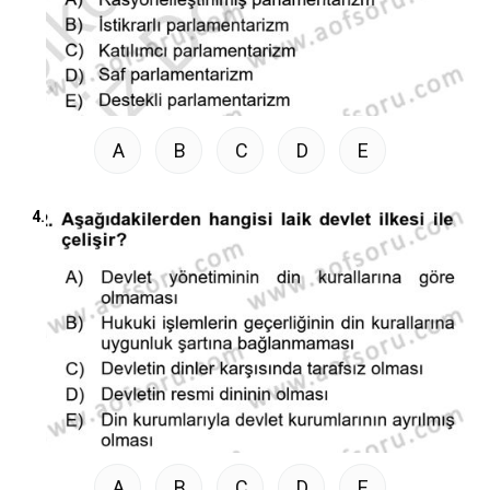
A
B
C
D
E
4.
A
B
C
D
E