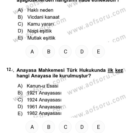
A
B
C
D
E
12.
A
B
C
D
E