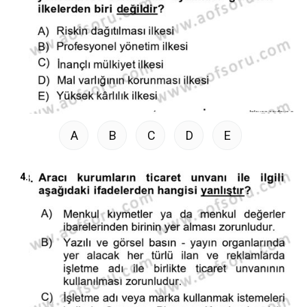
A
B
C
D
E
4.