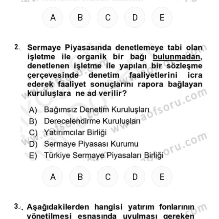
A
B
C
D
E
2.
A
B
C
D
E
3.