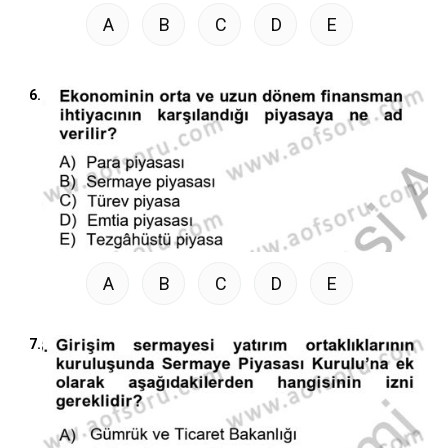
A
B
C
D
E
6.
A
B
C
D
E
7.