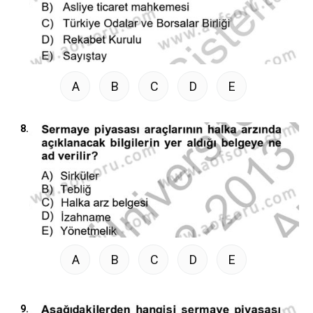
A
B
C
D
E
8.
A
B
C
D
E
9.