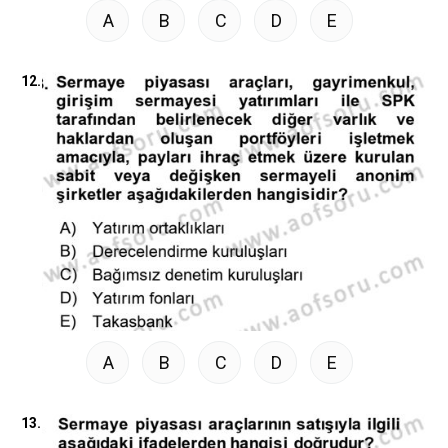
A
B
C
D
E
12.
A
B
C
D
E
13.