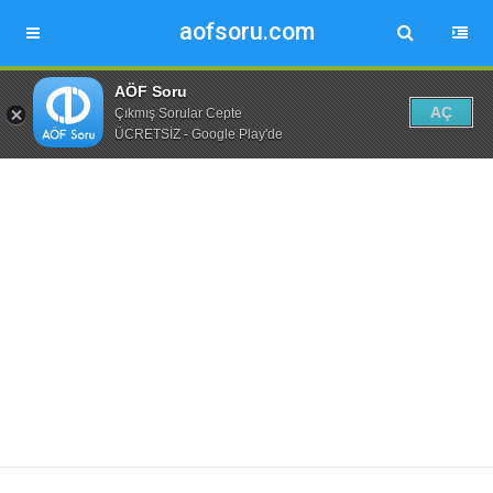
aofsoru.com
AÖF Soru
AÇ
Çıkmış Sorular Cepte
ÜCRETSİZ - Google Play'de