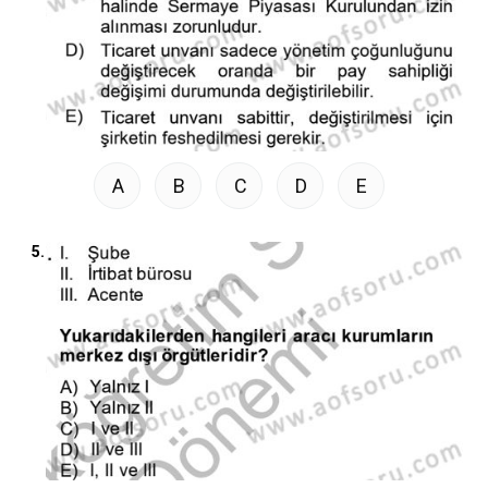
A
B
C
D
E
5.