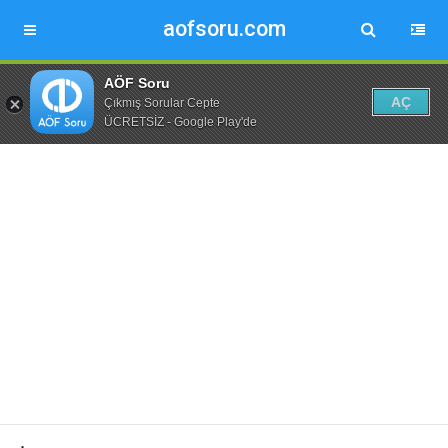
aofsoru.com
AÖF Soru
AÇ
Çıkmış Sorular Cepte
ÜCRETSİZ - Google Play'de