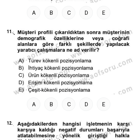
A
B
C
D
E
11.
A
B
C
D
E
12.