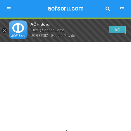
aofsoru.com
AÖF Soru
AÇ
Çıkmış Sorular Cepte
ÜCRETSİZ - Google Play'de