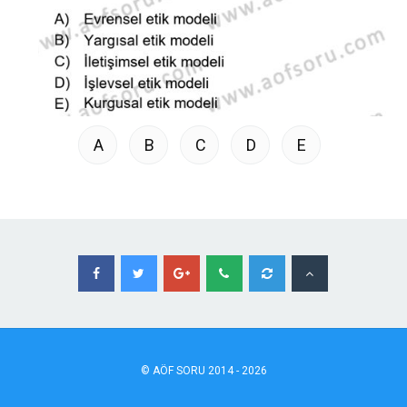
A
B
C
D
E
©
AÖF
SORU 2014 - 2026