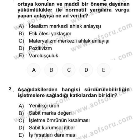
A
B
C
D
E
3.