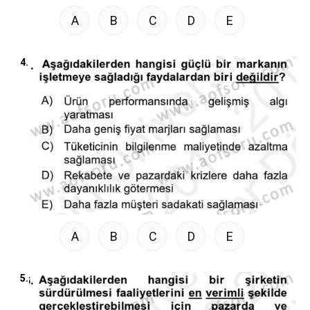
A
B
C
D
E
4.
A
B
C
D
E
5.