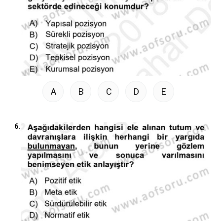
A
B
C
D
E
6.