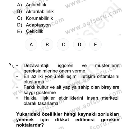
A
B
C
D
E
9.