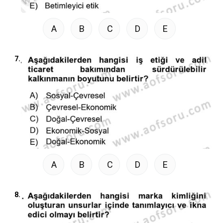
A
B
C
D
E
7.
A
B
C
D
E
8.