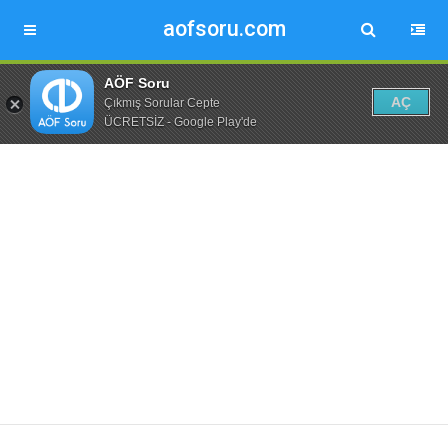
aofsoru.com
AÖF Soru
AÇ
Çıkmış Sorular Cepte
ÜCRETSİZ - Google Play'de