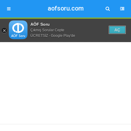
aofsoru.com
AÖF Soru
AÇ
Çıkmış Sorular Cepte
ÜCRETSİZ - Google Play'de