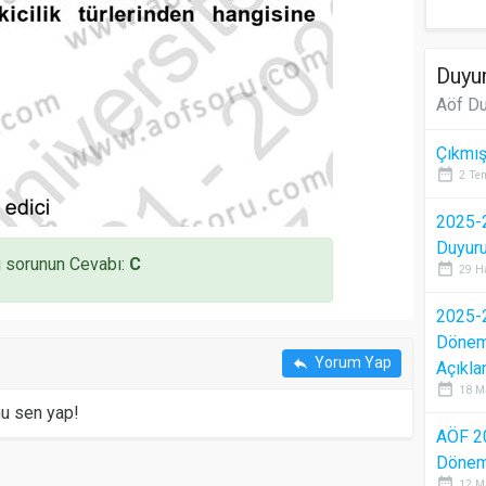
Duyur
Aöf Du
Çıkmış
date_range
2 Te
2025-2
Duyur
 sorunun Cevabı:
C
date_range
29 H
2025-2
Dönem 
Yorum Yap
reply
Açıkla
date_range
18 M
mu sen yap!
AÖF 2
Dönem 
date_range
12 M