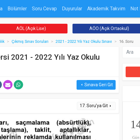
a
Bölümler
Soru Cevap
Duyurular
Akademik Takvim
Not
AÖL (Açık Lise)
AÖO (Açık Ortaokul)
lık
Çıkmış Sınav Soruları
2021 - 2022 Yılı Yaz Okulu Sınavı
16. Soru
rsi 2021 - 2022 Yılı Yaz Okulu
Sınava Geri Git
arrow_left
17. Soru'ya Git
arrow_right
1
Gün