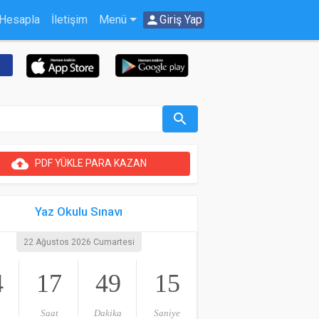
 Hesapla
İletişim
Menü
person
Giriş Yap
search
cloud_upload
PDF YÜKLE PARA KAZAN
Yaz Okulu Sınavı
22 Ağustos 2026 Cumartesi
4
17
49
15
Saat
Dakika
Saniye