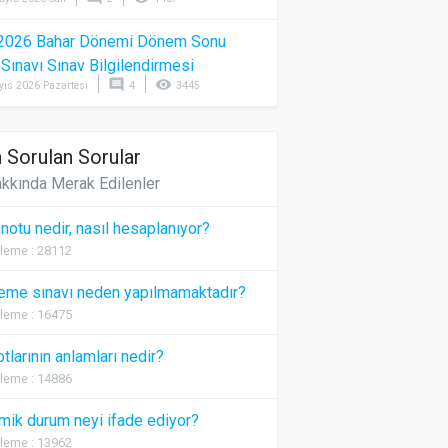
2026 Bahar Dönemi Dönem Sonu
) Sınavı Sınav Bilgilendirmesi
comment
visibility
yıs 2026 Pazartesi
4
3445
 Sorulan Sorular
kkında Merak Edilenler
 notu nedir, nasıl hesaplanıyor?
leme : 28112
eme sınavı neden yapılmamaktadır?
leme : 16475
otlarının anlamları nedir?
leme : 14886
ik durum neyi ifade ediyor?
leme : 13962