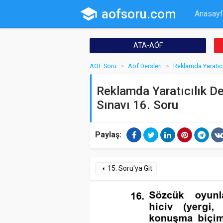
school
aofsoru.com
Anasayf
ATA-AÖF
AÖF Soru
Aöf Dersleri
Reklamda Yaratıcı
Reklamda Yaratıcılık De
Sınavı 16. Soru
Paylaş:
15. Soru'ya Git
arrow_left