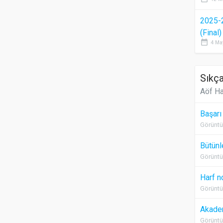
2025-
(Final
date_range
4 Ma
Sıkça
Aöf Ha
Başarı
Görüntü
Bütünl
Görüntü
Harf n
Görüntü
Akadem
Görüntü