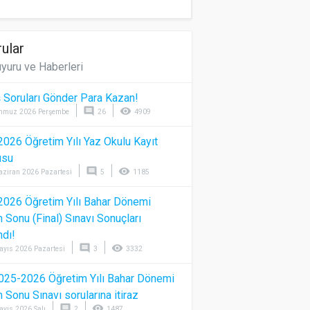
ular
yuru ve Haberleri
 Soruları Gönder Para Kazan!
comment
visibility
mmuz 2026 Perşembe
26
4909
026 Öğretim Yılı Yaz Okulu Kayıt
usu
comment
visibility
aziran 2026 Pazartesi
5
1185
026 Öğretim Yılı Bahar Dönemi
Sonu (Final) Sınavı Sonuçları
ndı!
comment
visibility
ayıs 2026 Pazartesi
3
3332
025-2026 Öğretim Yılı Bahar Dönemi
Sonu Sınavı sorularına itiraz
comment
visibility
ayıs 2026 Salı
2
1487