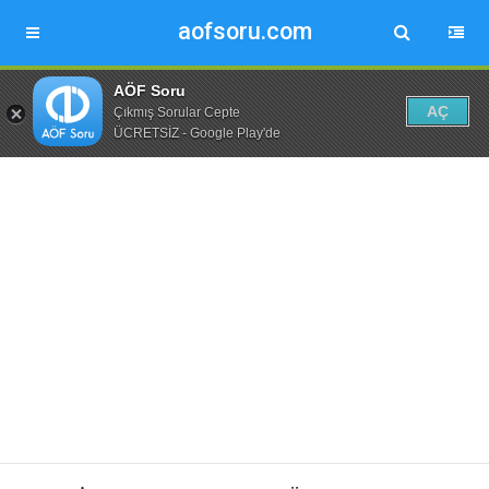
aofsoru.com
AÖF Soru
AÇ
Çıkmış Sorular Cepte
ÜCRETSİZ - Google Play'de