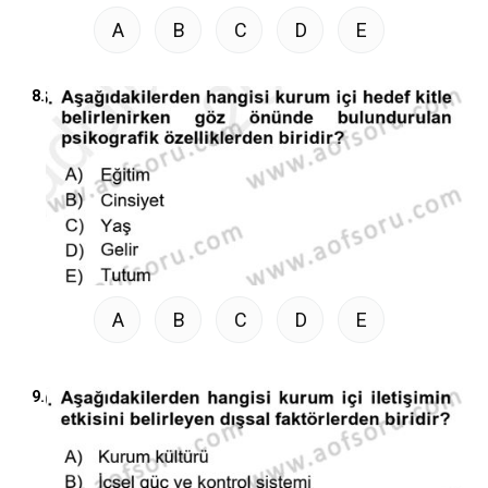
A
B
C
D
E
8.
A
B
C
D
E
9.