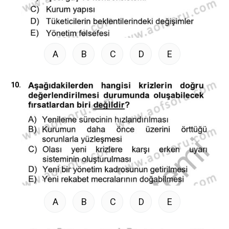
A
B
C
D
E
10.
A
B
C
D
E