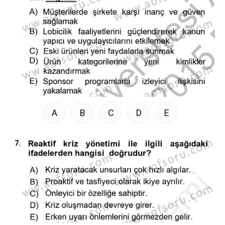
A
B
C
D
E
7.