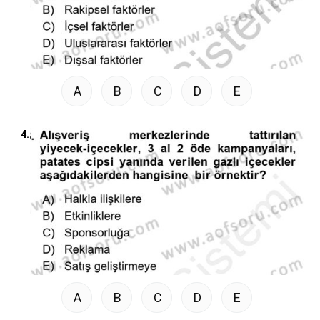
A
B
C
D
E
4.
A
B
C
D
E