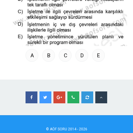
A
B
C
D
E
©
AÖF
SORU 2014 - 2026