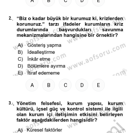
A
B
C
D
E
2.
A
B
C
D
E
3.