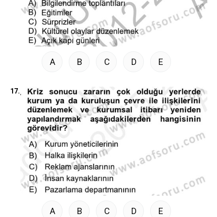
A
B
C
D
E
17.
A
B
C
D
E