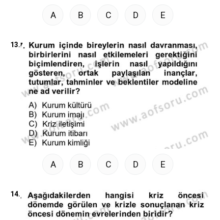
A
B
C
D
E
13.
A
B
C
D
E
14.