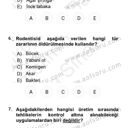
A
B
C
D
E
6.
A
B
C
D
E
7.