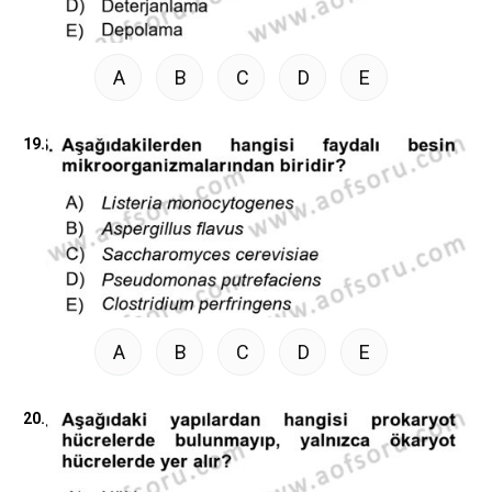
A
B
C
D
E
19.
A
B
C
D
E
20.