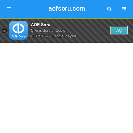
aofsoru.com
AÖF Soru
AÇ
Çıkmış Sorular Cepte
ÜCRETSİZ - Google Play'de