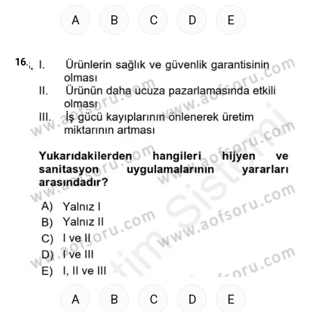
A
B
C
D
E
16.
A
B
C
D
E