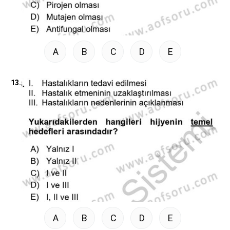
A
B
C
D
E
13.
A
B
C
D
E