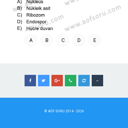
A
B
C
D
E
©
AÖF
SORU 2014 - 2026