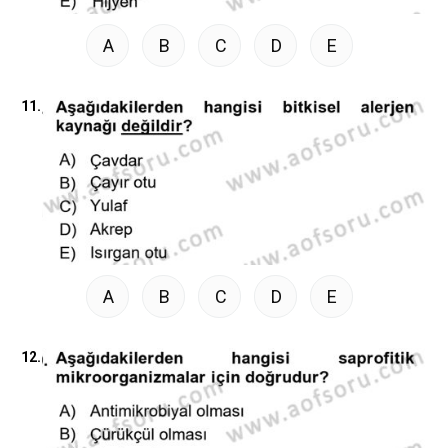
A
B
C
D
E
11.
A
B
C
D
E
12.