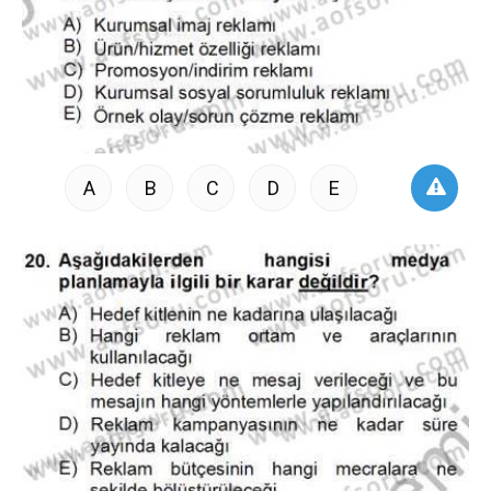
A
B
C
D
E