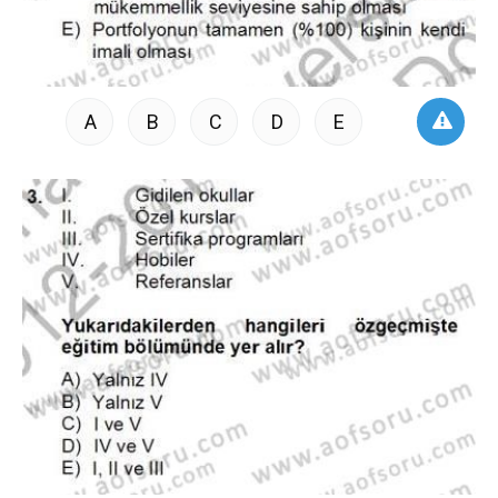
A
B
C
D
E