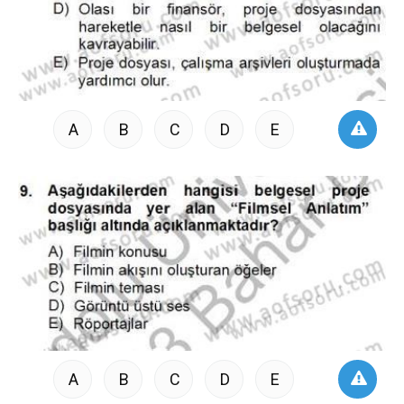
A
B
C
D
E
A
B
C
D
E