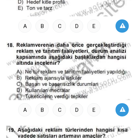
A
B
C
D
E
A
B
C
D
E