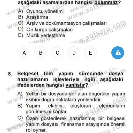
A
B
C
D
E