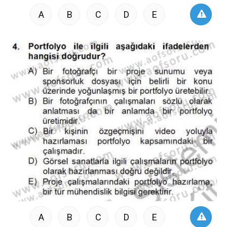
A
B
C
D
E
A
B
C
D
E