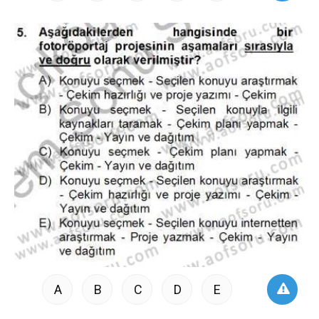
A
B
C
D
E