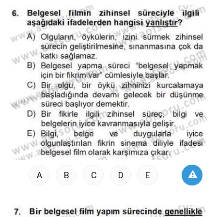
A
B
C
D
E