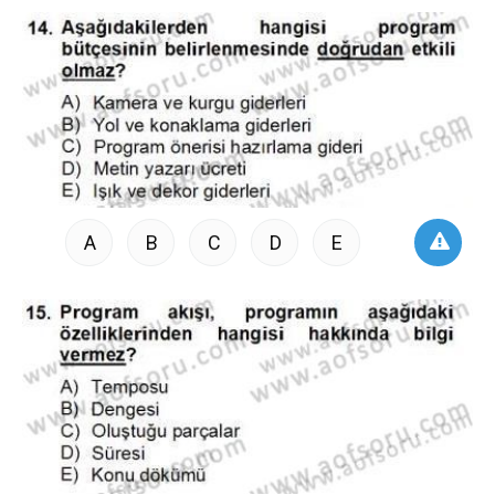
A
B
C
D
E