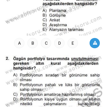
A
B
C
D
E