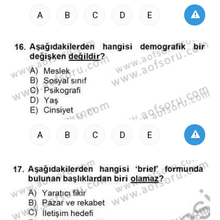
A
B
C
D
E
A
B
C
D
E