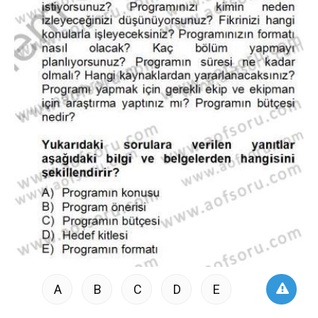
A
B
C
D
E