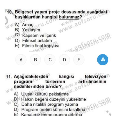
A
B
C
D
E