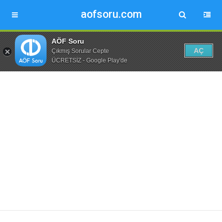
aofsoru.com
AÖF Soru
AÇ
Çıkmış Sorular Cepte
ÜCRETSİZ - Google Play'de