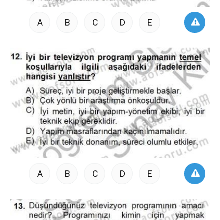
A
B
C
D
E
A
B
C
D
E