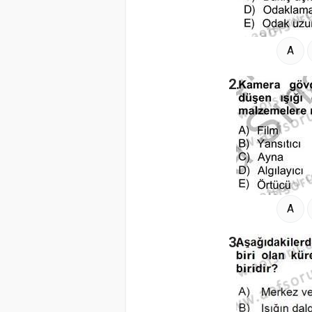
A
2.
A
3.