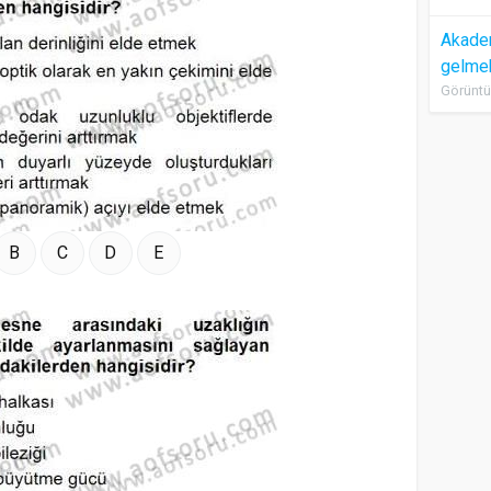
Akadem
gelme
Görüntü
B
C
D
E