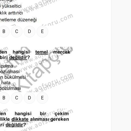
B
C
D
E
B
C
D
E