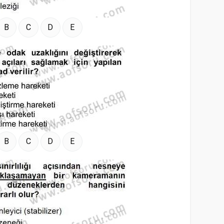
B
C
D
E
B
C
D
E