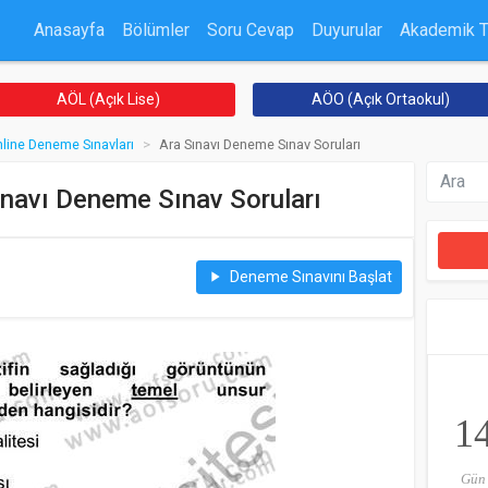
Anasayfa
Bölümler
Soru Cevap
Duyurular
Akademik 
AÖL (Açık Lise)
AÖO (Açık Ortaokul)
line Deneme Sınavları
Ara Sınavı Deneme Sınav Soruları
ınavı Deneme Sınav Soruları
Deneme Sınavını Başlat
play_arrow
1
Gün