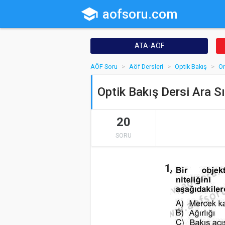
school
aofsoru.com
ATA-AÖF
AÖF Soru
Aöf Dersleri
Optik Bakış
On
Optik Bakış Dersi Ara S
20
SORU
1.