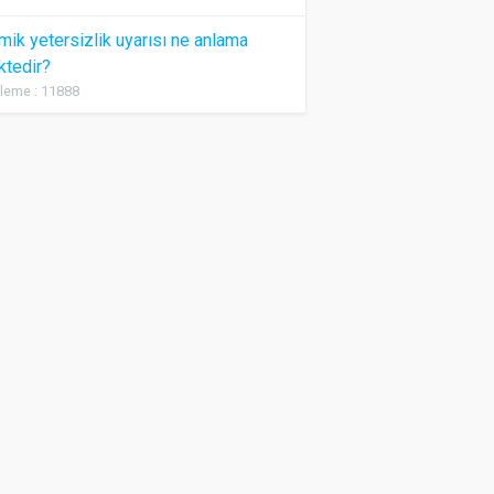
ik yetersizlik uyarısı ne anlama
ktedir?
leme : 11888