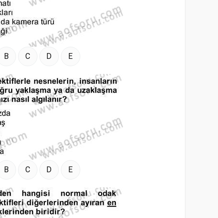
B
C
D
E
B
C
D
E