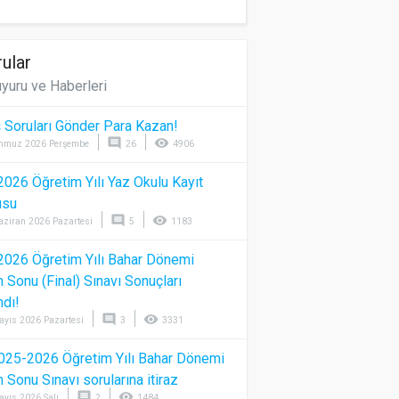
ular
yuru ve Haberleri
 Soruları Gönder Para Kazan!
comment
visibility
mmuz 2026 Perşembe
26
4906
026 Öğretim Yılı Yaz Okulu Kayıt
usu
comment
visibility
aziran 2026 Pazartesi
5
1183
026 Öğretim Yılı Bahar Dönemi
Sonu (Final) Sınavı Sonuçları
ndı!
comment
visibility
ayıs 2026 Pazartesi
3
3331
025-2026 Öğretim Yılı Bahar Dönemi
Sonu Sınavı sorularına itiraz
comment
visibility
ayıs 2026 Salı
2
1484