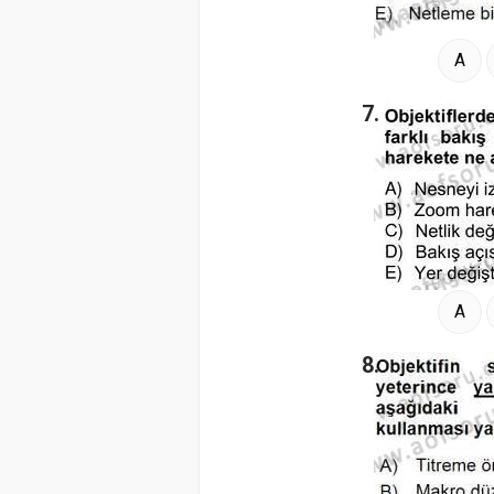
A
7.
A
8.