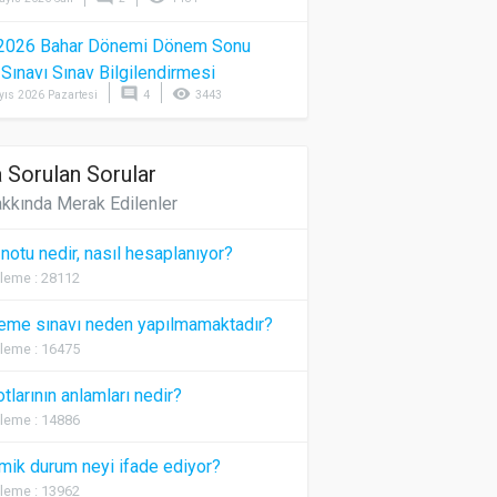
2026 Bahar Dönemi Dönem Sonu
) Sınavı Sınav Bilgilendirmesi
comment
visibility
yıs 2026 Pazartesi
4
3443
 Sorulan Sorular
kkında Merak Edilenler
 notu nedir, nasıl hesaplanıyor?
leme : 28112
eme sınavı neden yapılmamaktadır?
leme : 16475
otlarının anlamları nedir?
leme : 14886
ik durum neyi ifade ediyor?
leme : 13962