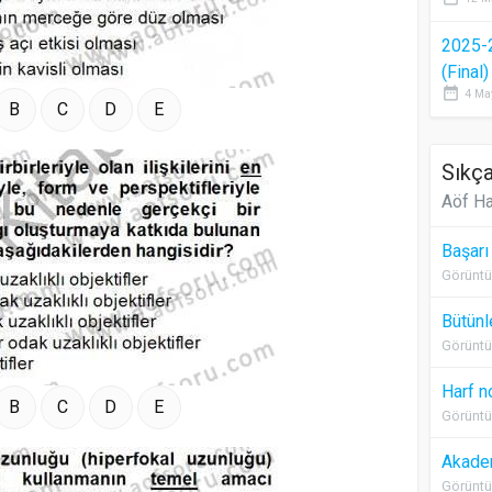
2025-
(Final
date_range
4 Ma
B
C
D
E
Sıkça
Aöf Ha
Başarı
Görüntü
Bütünl
Görüntü
Harf n
B
C
D
E
Görüntü
Akadem
Görüntü