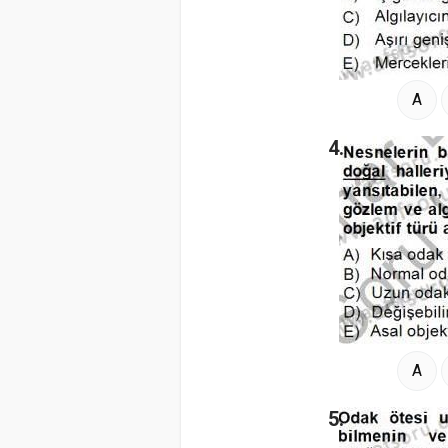
A
4.
A
5.