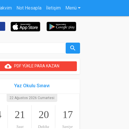
Takvim
Not Hesapla
İletişim
Menü
search
cloud_upload
PDF YÜKLE PARA KAZAN
Yaz Okulu Sınavı
22 Ağustos 2026 Cumartesi
4
21
20
16
Saat
Dakika
Saniye