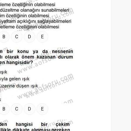
B
C
D
E
B
C
D
E