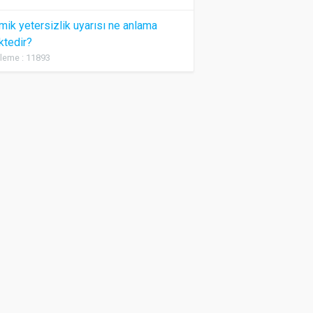
ik yetersizlik uyarısı ne anlama
ktedir?
leme : 11893