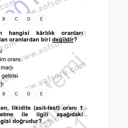
B
C
D
E
B
C
D
E