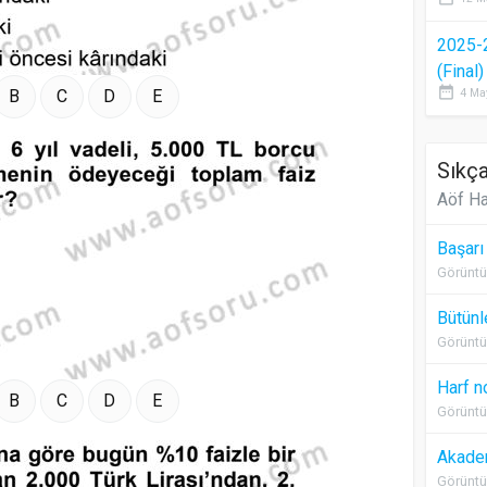
2025-
(Final
date_range
B
C
D
E
4 Ma
Sıkça
Aöf Ha
Başarı
Görüntü
Bütünl
Görüntü
Harf n
B
C
D
E
Görüntü
Akadem
Görüntü