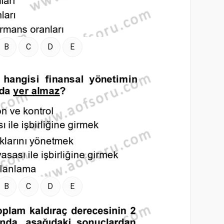
B
C
D
E
B
C
D
E