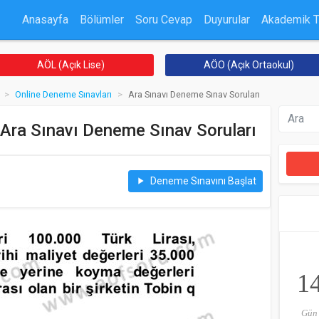
Anasayfa
Bölümler
Soru Cevap
Duyurular
Akademik 
AÖL (Açık Lise)
AÖO (Açık Ortaokul)
Online Deneme Sınavları
Ara Sınavı Deneme Sınav Soruları
 Ara Sınavı Deneme Sınav Soruları
Deneme Sınavını Başlat
play_arrow
1
Gün