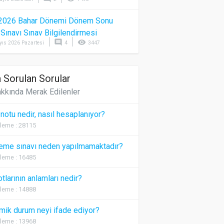
2026 Bahar Dönemi Dönem Sonu
) Sınavı Sınav Bilgilendirmesi
comment
visibility
yıs 2026 Pazartesi
4
3447
 Sorulan Sorular
kkında Merak Edilenler
 notu nedir, nasıl hesaplanıyor?
leme : 28115
eme sınavı neden yapılmamaktadır?
leme : 16485
otlarının anlamları nedir?
leme : 14888
ik durum neyi ifade ediyor?
leme : 13968