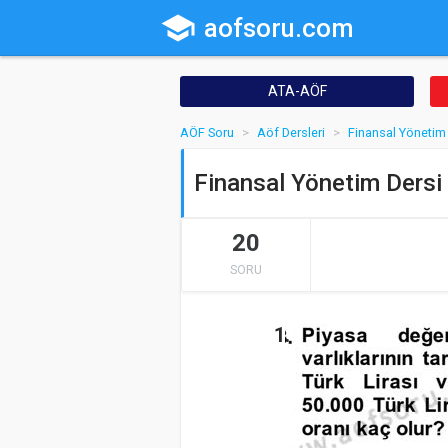
school
aofsoru.com
ATA-AÖF
AÖF Soru
Aöf Dersleri
Finansal Yönetim
Finansal Yönetim Dersi
20
SORU
1.