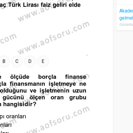
Akadem
gelme
Görüntü
B
C
D
E