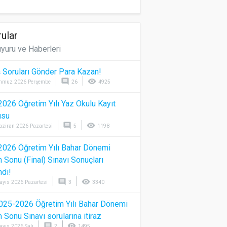
ular
yuru ve Haberleri
 Soruları Gönder Para Kazan!
comment
visibility
mmuz 2026 Perşembe
26
4925
026 Öğretim Yılı Yaz Okulu Kayıt
usu
comment
visibility
aziran 2026 Pazartesi
5
1198
026 Öğretim Yılı Bahar Dönemi
Sonu (Final) Sınavı Sonuçları
ndı!
comment
visibility
ayıs 2026 Pazartesi
3
3340
025-2026 Öğretim Yılı Bahar Dönemi
Sonu Sınavı sorularına itiraz
comment
visibility
ayıs 2026 Salı
2
1495