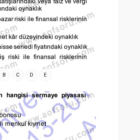
B
C
D
E