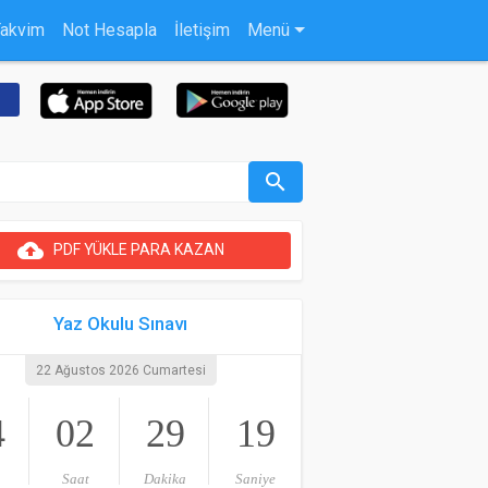
Takvim
Not Hesapla
İletişim
Menü
search
cloud_upload
PDF YÜKLE PARA KAZAN
Yaz Okulu Sınavı
22 Ağustos 2026 Cumartesi
4
02
29
18
Saat
Dakika
Saniye