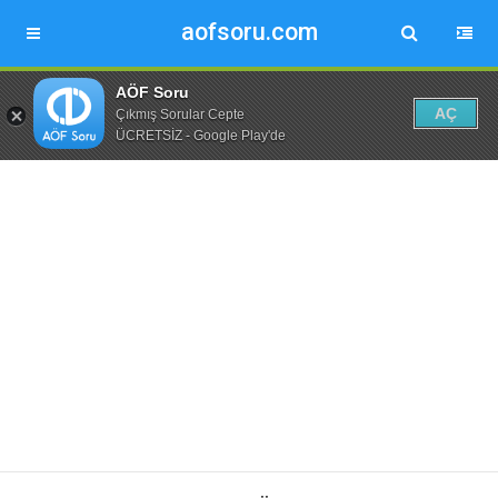
aofsoru.com
AÖF Soru
AÇ
Çıkmış Sorular Cepte
ÜCRETSİZ - Google Play'de