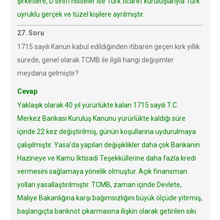
şirketlere, D sınıfı hisseler ise Türk ticaret kuruluşlarıyla Türk
uyruklu gerçek ve tüzel kişilere ayrılmıştır.
27. Soru
1715 sayılı Kanun kabul edildiğinden itibaren geçen kırk yıllık
sürede, genel olarak TCMB ile ilgili hangi değişimler
meydana gelmiştir?
Cevap
Yaklaşık olarak 40 yıl yürürlükte kalan 1715 sayılı T.C.
Merkez Bankası Kuruluş Kanunu yürürlükte kaldığı süre
içinde 22 kez değiştirilmiş, günün koşullarına uydurulmaya
çalışılmıştır. Yasa’da yapılan değişiklikler daha çok Bankanın
Hazineye ve Kamu İktisadi Teşekküllerine daha fazla kredi
vermesini sağlamaya yönelik olmuştur. Açık finansman
yolları yasallaştırılmıştır. TCMB, zaman içinde Devlete,
Maliye Bakanlığına karşı bağımsızlığını büyük ölçüde yitirmiş,
başlangıçta banknot çıkarmasına ilişkin olarak getirilen sıkı