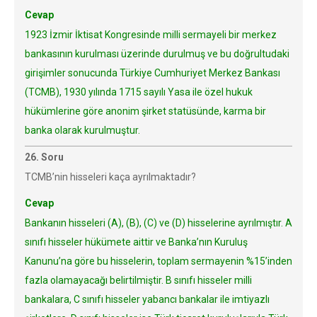
Cevap
1923 İzmir İktisat Kongresinde milli sermayeli bir merkez
bankasının kurulması üzerinde durulmuş ve bu doğrultudaki
girişimler sonucunda Türkiye Cumhuriyet Merkez Bankası
(TCMB), 1930 yılında 1715 sayılı Yasa ile özel hukuk
hükümlerine göre anonim şirket statüsünde, karma bir
banka olarak kurulmuştur.
26. Soru
TCMB’nin hisseleri kaça ayrılmaktadır?
Cevap
Bankanın hisseleri (A), (B), (C) ve (D) hisselerine ayrılmıştır. A
sınıfı hisseler hükümete aittir ve Banka’nın Kuruluş
Kanunu’na göre bu hisselerin, toplam sermayenin %15’inden
fazla olamayacağı belirtilmiştir. B sınıfı hisseler milli
bankalara, C sınıfı hisseler yabancı bankalar ile imtiyazlı