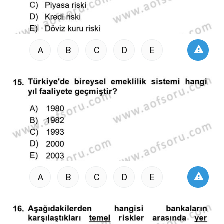
A
B
C
D
E
A
B
C
D
E