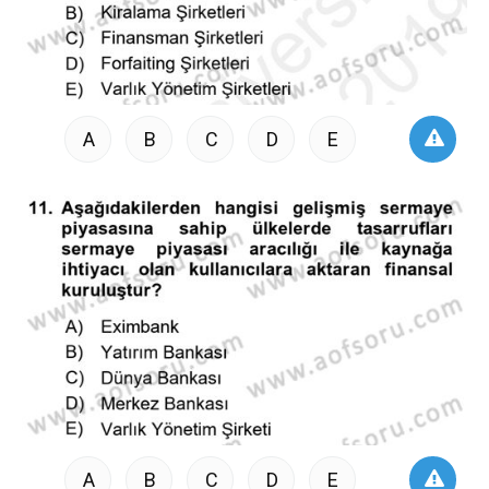
A
B
C
D
E
A
B
C
D
E