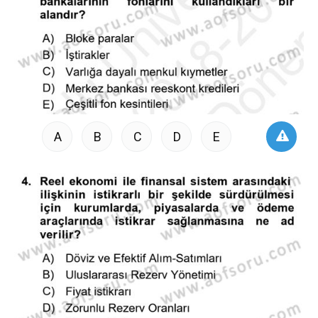
A
B
C
D
E