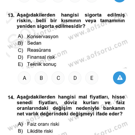
A
B
C
D
E