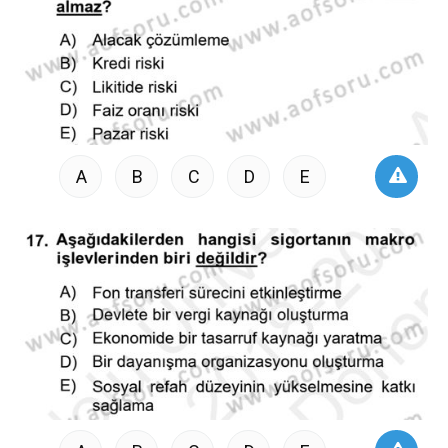
A
B
C
D
E