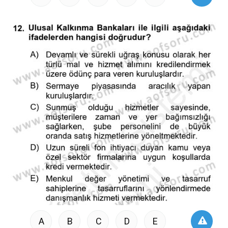
A
B
C
D
E