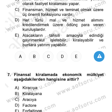
A
B
C
D
E