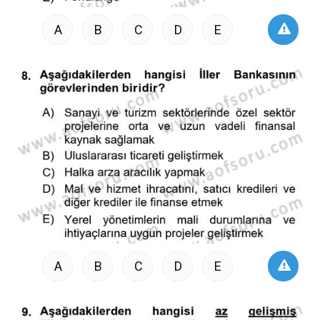
A
B
C
D
E
A
B
C
D
E