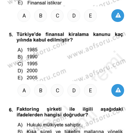
A
B
C
D
E
A
B
C
D
E