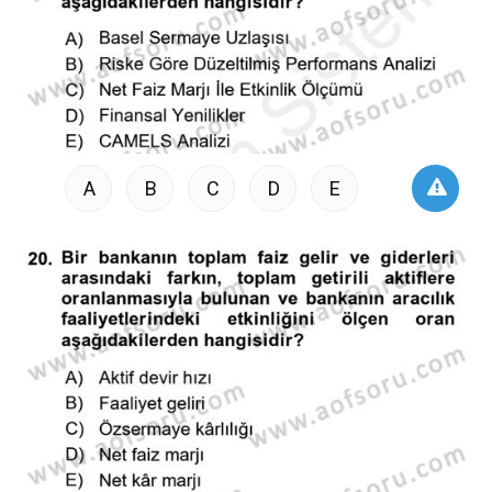
A
B
C
D
E