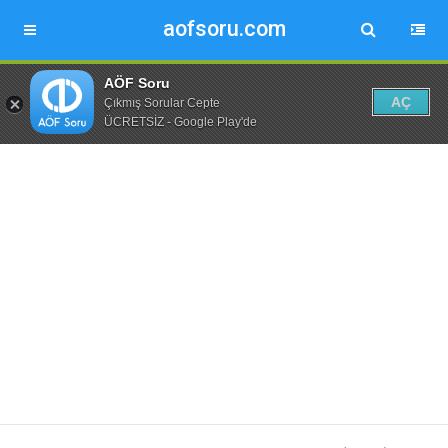
aofsoru.com
AÖF Soru
AÇ
Çıkmış Sorular Cepte
ÜCRETSİZ - Google Play'de