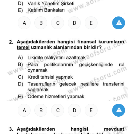
A
B
C
D
E
A
B
C
D
E