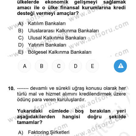
A
B
C
D
E