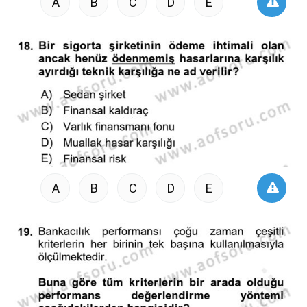
A
B
C
D
E
A
B
C
D
E