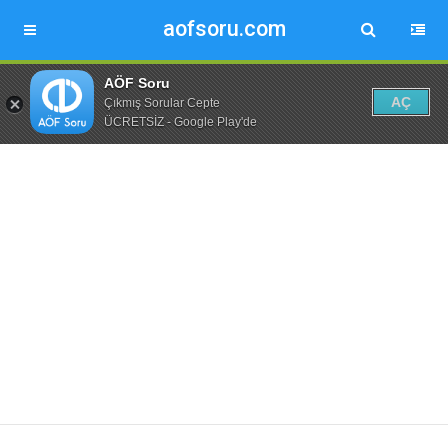
aofsoru.com
AÖF Soru
AÇ
Çıkmış Sorular Cepte
ÜCRETSİZ - Google Play'de