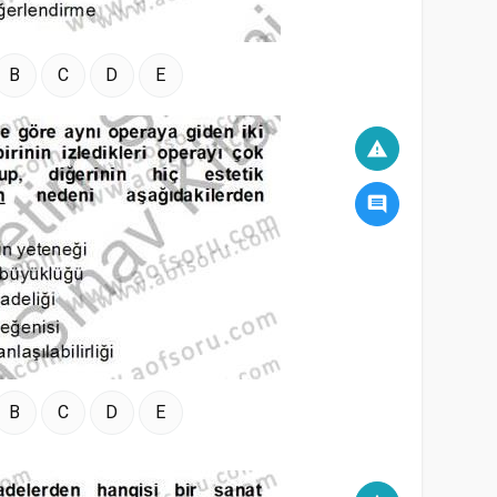
B
C
D
E
warning
comment
B
C
D
E