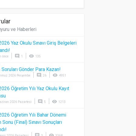
ular
yuru ve Haberleri
026 Yaz Okulu Sınavı Giriş Belgeleri
andı!
comment
visibility
n önce
1
135
 Soruları Gönder Para Kazan!
comment
visibility
mmuz 2026 Perşembe
26
4951
026 Öğretim Yılı Yaz Okulu Kayıt
usu
comment
visibility
aziran 2026 Pazartesi
5
1213
026 Öğretim Yılı Bahar Dönemi
Sonu (Final) Sınavı Sonuçları
ndı!
comment
visibility
ayıs 2026 Pazartesi
3
3368