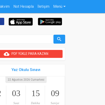
Takvim
Not Hesapla
İletişim
Menü
search
cloud_upload
PDF YÜKLE PARA KAZAN
Yaz Okulu Sınavı
22 Ağustos 2026 Cumartesi
2
03
15
08
Saat
Dakika
Saniye