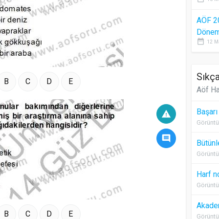
AÖF 2
Dönem 
date_range
12 M
Sıkça
B
C
D
E
Aöf Ha
Başarı
warning
Görüntü
comment
Bütünl
Görüntü
Harf n
Görüntü
Akadem
B
C
D
E
Görüntü