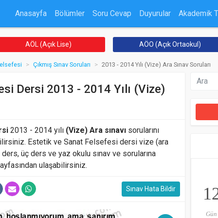
Anasayfa
Bölümler
Soru Cevap
Duyurular
Akademik 
AÖL (Açık Lise)
AÖO (Açık Ortaokul)
Felsefesi
Çıkmış Sınav Soruları
2013 - 2014 Yılı (Vize) Ara Sınav Soruları
esi Dersi 2013 - 2014 Yılı (Vize)
rsi
2013 - 2014 yılı
(Vize) Ara sınavı
sorularını
ilirsiniz. Estetik ve Sanat Felsefesi dersi vize (ara
k ders, üç ders ve yaz okulu sınav ve sorularına
ayfasından ulaşabilirsiniz.
1
Sınav Hata Bildir
Gün