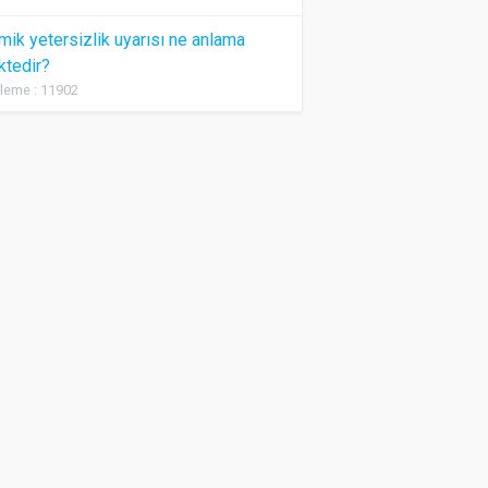
ik yetersizlik uyarısı ne anlama
ktedir?
leme : 11902