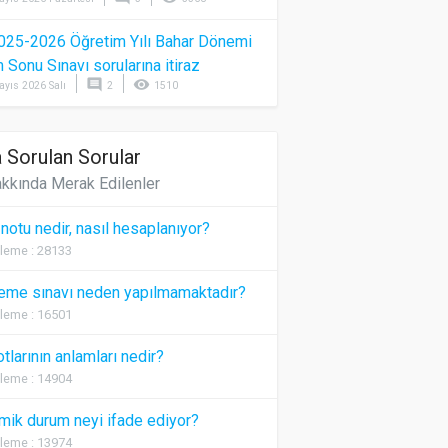
025-2026 Öğretim Yılı Bahar Dönemi
Sonu Sınavı sorularına itiraz
comment
visibility
ayıs 2026 Salı
2
1510
 Sorulan Sorular
kkında Merak Edilenler
 notu nedir, nasıl hesaplanıyor?
leme : 28133
eme sınavı neden yapılmamaktadır?
leme : 16501
otlarının anlamları nedir?
leme : 14904
ik durum neyi ifade ediyor?
leme : 13974