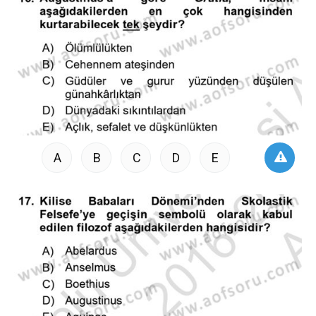
A
B
C
D
E