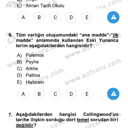
A
B
C
D
E
A
B
C
D
E