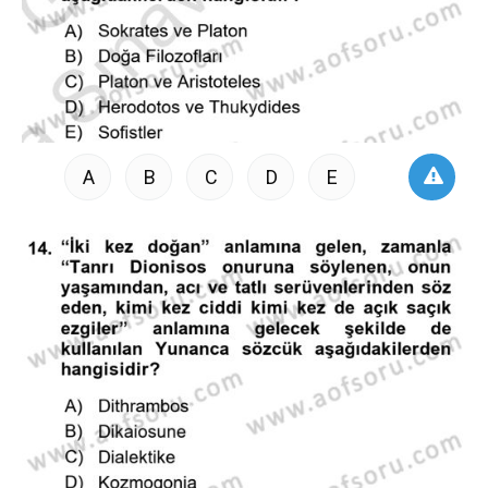
A
B
C
D
E