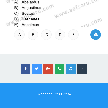
A
B
C
D
E
©
AÖF
SORU 2014 - 2026