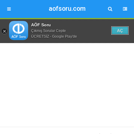
aofsoru.com
AÖF Soru
AÇ
Çıkmış Sorular Cepte
ÜCRETSİZ - Google Play'de