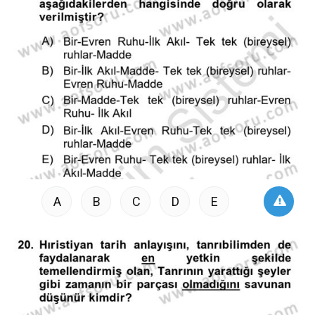
A
B
C
D
E