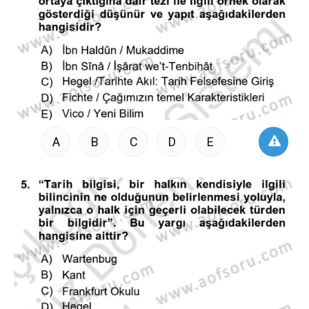
A
B
C
D
E