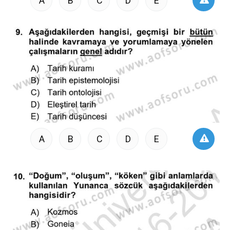
A
B
C
D
E
A
B
C
D
E