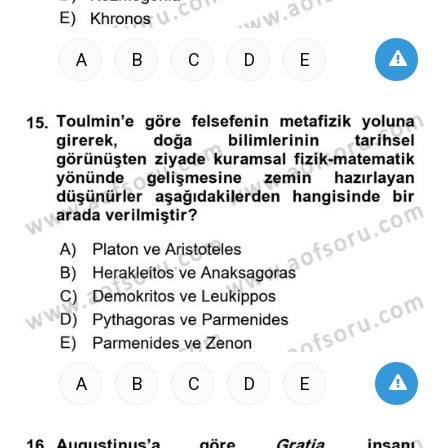
A
B
C
D
E
A
B
C
D
E