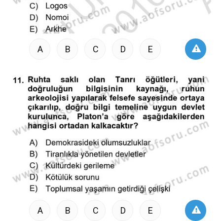
A
B
C
D
E
A
B
C
D
E