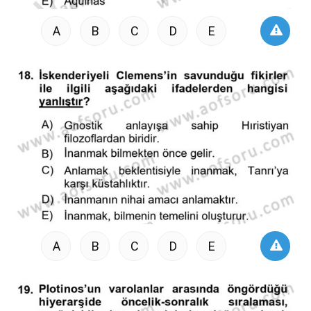
A
B
C
D
E
A
B
C
D
E