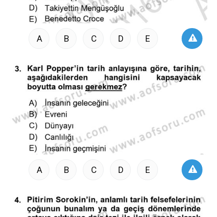
A
B
C
D
E
A
B
C
D
E