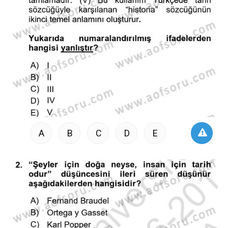
A
B
C
D
E