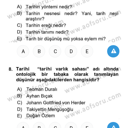
A
B
C
D
E