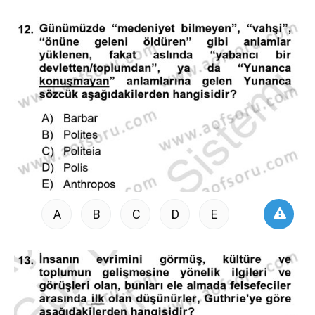
A
B
C
D
E