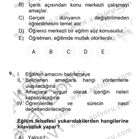
A
B
C
D
E
9.