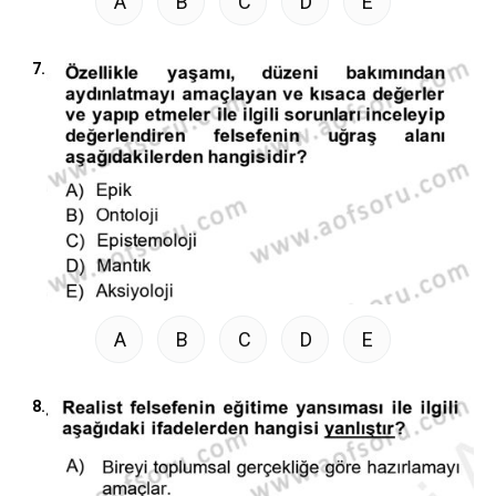
A
B
C
D
E
7.
A
B
C
D
E
8.