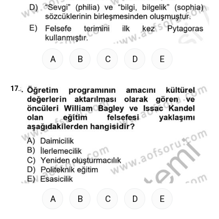
A
B
C
D
E
17.
A
B
C
D
E