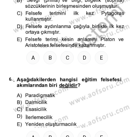
A
B
C
D
E
6.