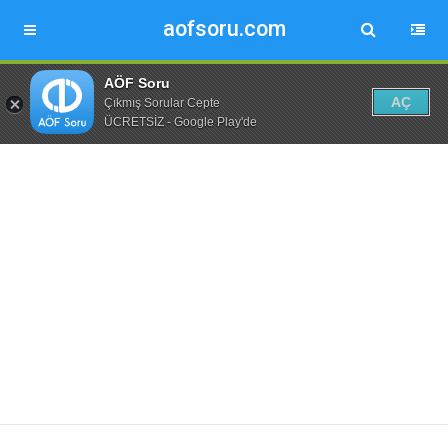
aofsoru.com
AÖF Soru
AÇ
Çıkmış Sorular Cepte
ÜCRETSİZ - Google Play'de