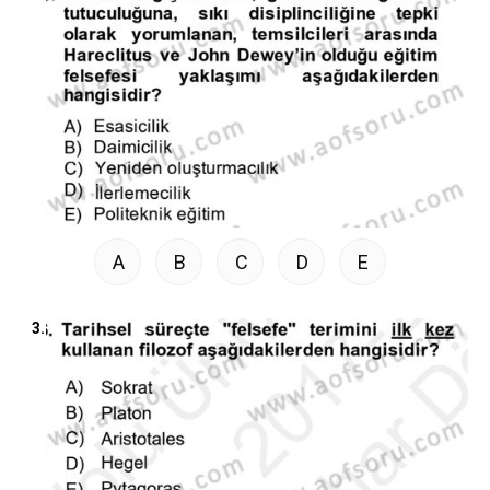
A
B
C
D
E
3.