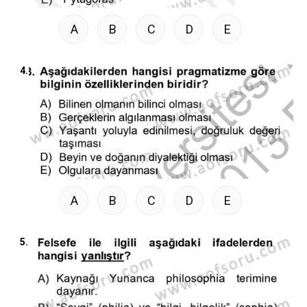
A
B
C
D
E
4.
A
B
C
D
E
5.