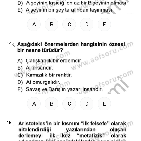
A
B
C
D
E
14.
A
B
C
D
E
15.