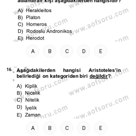
A
B
C
D
E
16.
A
B
C
D
E