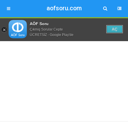
aofsoru.com
AÖF Soru
AÇ
Çıkmış Sorular Cepte
ÜCRETSİZ - Google Play'de