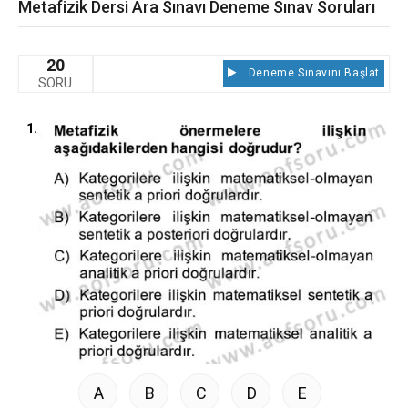
Metafizik Dersi Ara Sınavı Deneme Sınav Soruları
20
Deneme Sınavını Başlat
SORU
1.
A
B
C
D
E