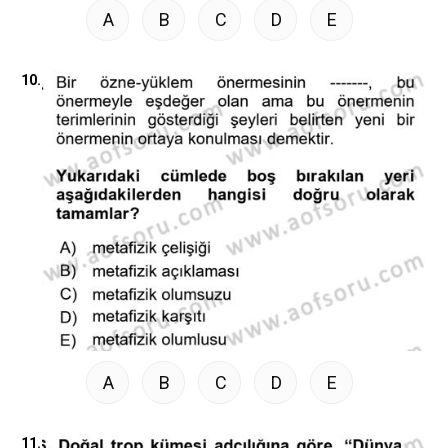
A
B
C
D
E
10.
A
B
C
D
E
11.