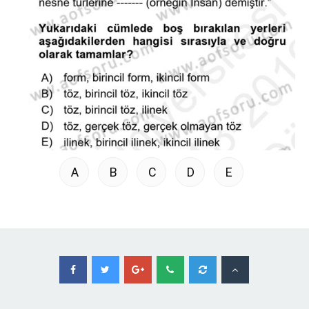
A
B
C
D
E