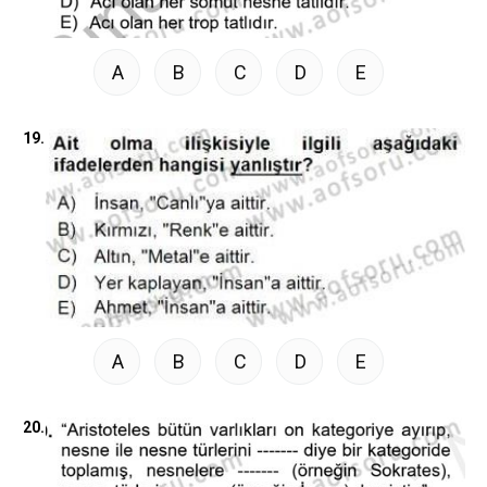
A
B
C
D
E
19.
A
B
C
D
E
20.