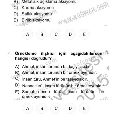
A
B
C
D
E
6.
A
B
C
D
E