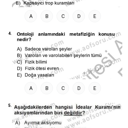
A
B
C
D
E
4.
A
B
C
D
E
5.