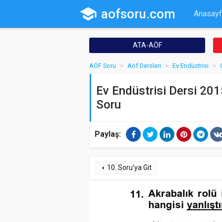
school
aofsoru.com
Anasayf
ATA-AÖF
AÖF Soru
Aöf Dersleri
Ev Endüstrisi
Ev Endüstrisi Dersi 201
Soru
Paylaş:
10. Soru'ya Git
arrow_left