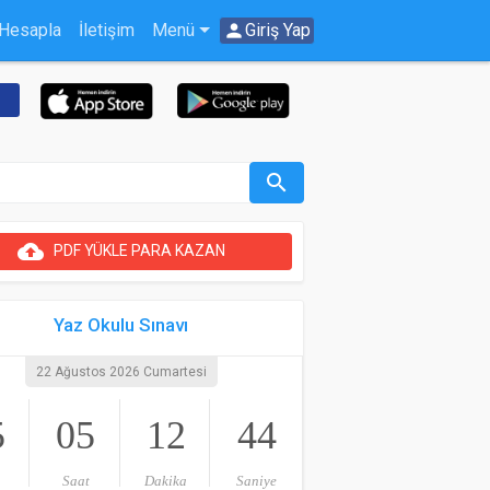
 Hesapla
İletişim
Menü
person
Giriş Yap
search
cloud_upload
PDF YÜKLE PARA KAZAN
Yaz Okulu Sınavı
22 Ağustos 2026 Cumartesi
5
05
12
44
Saat
Dakika
Saniye