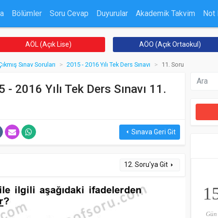
a
Bölümler
Soru Cevap
Duyurular
Akademik Takvim
Not
AÖL (Açık Lise)
AÖO (Açık Ortaokul)
Çıkmış Sınav Soruları
2015 - 2016 Yılı Tek Ders Sınavı
11. Soru
5 - 2016 Yılı Tek Ders Sınavı 11.
Sınava Geri Git
arrow_left
12. Soru'ya Git
arrow_right
1
Gün