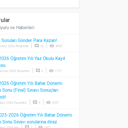
ular
yuru ve Haberleri
 Soruları Gönder Para Kazan!
comment
visibility
mmuz 2026 Perşembe
26
4902
026 Öğretim Yılı Yaz Okulu Kayıt
usu
comment
visibility
aziran 2026 Pazartesi
5
1177
026 Öğretim Yılı Bahar Dönemi
Sonu (Final) Sınavı Sonuçları
ndı!
comment
visibility
ayıs 2026 Pazartesi
3
3327
025-2026 Öğretim Yılı Bahar Dönemi
Sonu Sınavı sorularına itiraz
comment
visibility
ayıs 2026 Salı
2
1477