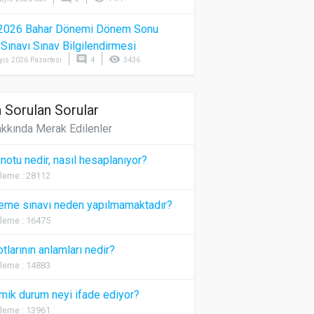
2026 Bahar Dönemi Dönem Sonu
) Sınavı Sınav Bilgilendirmesi
comment
visibility
yıs 2026 Pazartesi
4
3436
 Sorulan Sorular
kkında Merak Edilenler
 notu nedir, nasıl hesaplanıyor?
leme : 28112
eme sınavı neden yapılmamaktadır?
leme : 16475
otlarının anlamları nedir?
leme : 14883
ik durum neyi ifade ediyor?
leme : 13961