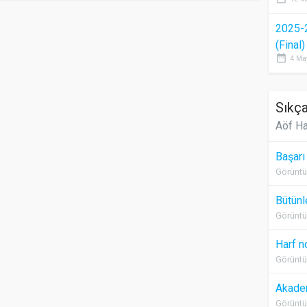
2025-
(Final
date_range
4 Ma
Sıkça
Aöf Ha
Başarı
Görüntü
Bütünl
Görüntü
Harf n
Görüntü
Akadem
Görüntü