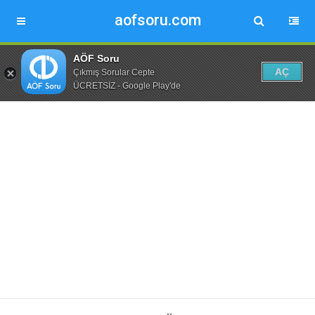
aofsoru.com
AÖF Soru
AÇ
Çıkmış Sorular Cepte
ÜCRETSİZ - Google Play'de