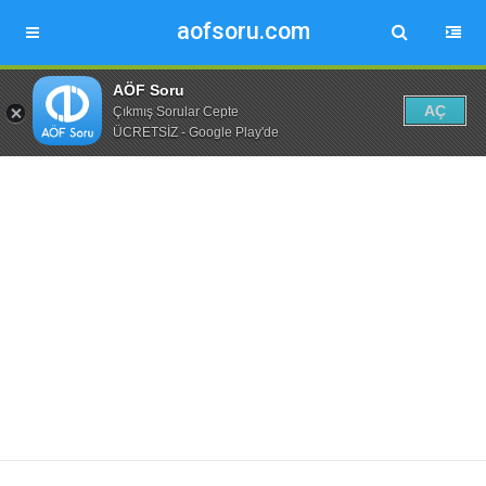
aofsoru.com
AÖF Soru
AÇ
Çıkmış Sorular Cepte
ÜCRETSİZ - Google Play'de