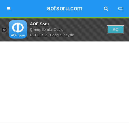
aofsoru.com
AÖF Soru
AÇ
Çıkmış Sorular Cepte
ÜCRETSİZ - Google Play'de