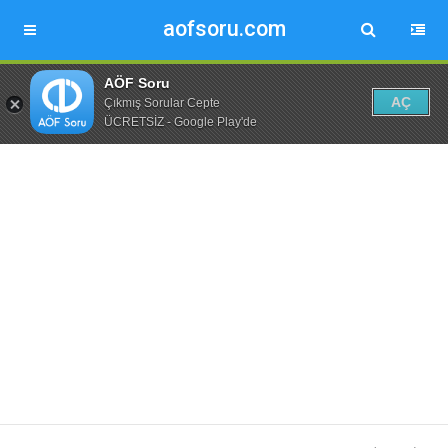
aofsoru.com
AÖF Soru
AÇ
Çıkmış Sorular Cepte
ÜCRETSİZ - Google Play'de