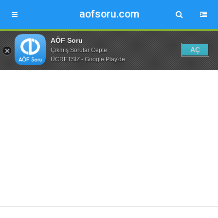
aofsoru.com
AÖF Soru
AÇ
Çıkmış Sorular Cepte
ÜCRETSİZ - Google Play'de