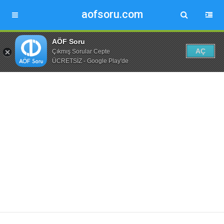
aofsoru.com
AÖF Soru
AÇ
Çıkmış Sorular Cepte
ÜCRETSİZ - Google Play'de