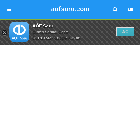
aofsoru.com
AÖF Soru
AÇ
Çıkmış Sorular Cepte
ÜCRETSİZ - Google Play'de